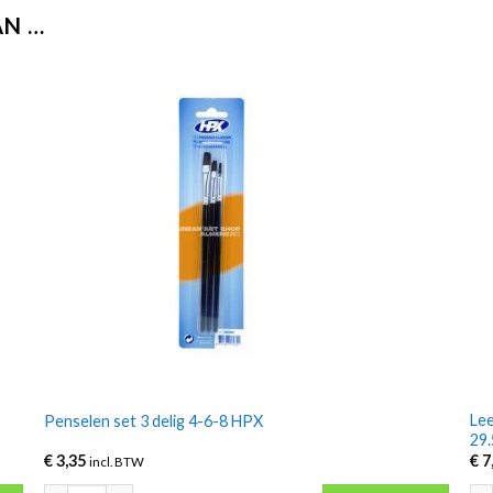
AN …
Lee
Penselen set 3 delig 4-6-8 HPX
29.
€
3,35
€
7
incl. BTW