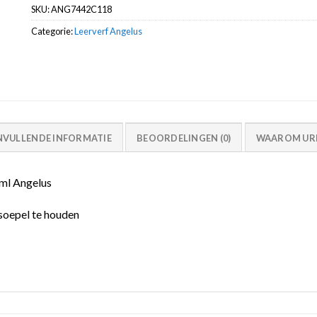
SKU:
ANG7442C118
Categorie:
Leerverf Angelus
NVULLENDE INFORMATIE
BEOORDELINGEN (0)
WAAROM URB
8ml Angelus
soepel te houden