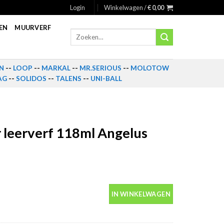
Login
Winkelwagen /
€
0,00
EN
MUURVERF
Zoeken
naar:
N
--
LOOP
--
MARKAL
--
MR.SERIOUS
--
MOLOTOW
AG
--
SOLIDOS
--
TALENS
--
UNI-BALL
r leerverf 118ml Angelus
ntal
IN WINKELWAGEN