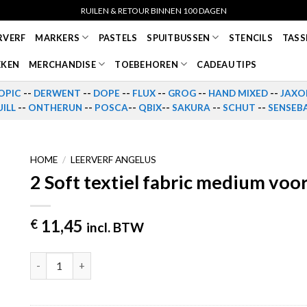
RUILEN & RETOUR BINNEN 100 DAGEN
RVERF
MARKERS
PASTELS
SPUITBUSSEN
STENCILS
TASS
EKEN
MERCHANDISE
TOEBEHOREN
CADEAU TIPS
OPIC
--
DERWENT
--
DOPE
--
FLUX
--
GROG
--
HAND MIXED
--
JAXO
ILL
--
ONTHERUN
--
POSCA
--
QBIX
--
SAKURA
--
SCHUT
--
SENSEB
HOME
/
LEERVERF ANGELUS
2 Soft textiel fabric medium voo
11,45
€
incl. BTW
2 Soft textiel fabric medium voor leerverf 118ml Angelus aa