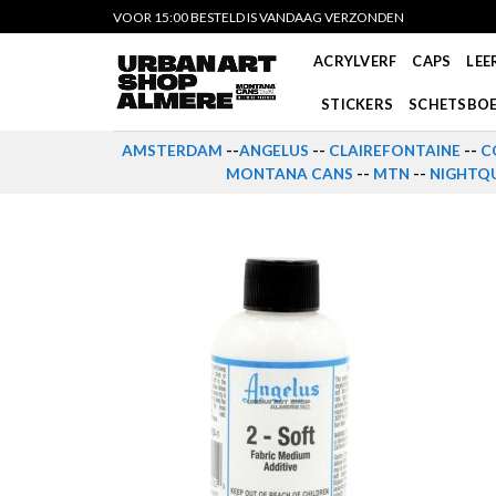
Skip
VOOR 15:00 BESTELD IS VANDAAG VERZONDEN
to
ACRYLVERF
CAPS
LEE
content
STICKERS
SCHETSBO
AMSTERDAM
--
ANGELUS
--
CLAIREFONTAINE
--
C
MONTANA CANS
--
MTN
--
NIGHTQU