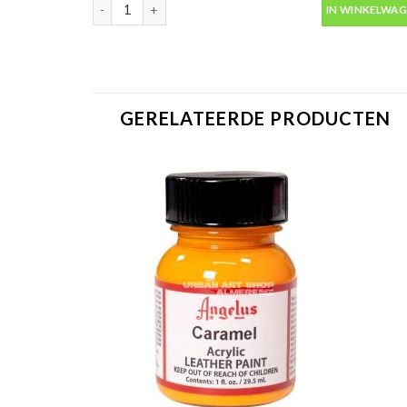
Vinyltape fineline 3mm x 33m HPX FL0333 aantal
IN WINKELWA
GERELATEERDE PRODUCTEN