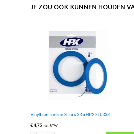
JE ZOU OOK KUNNEN HOUDEN V
Vinyltape fineline 3mm x 33m HPX FL0333
€
4,75
incl. BTW