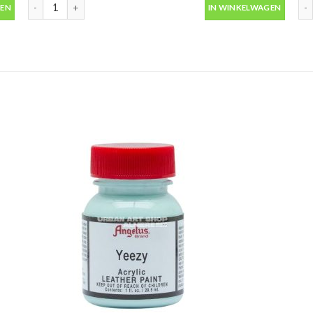
Penselen set 3 delig 4-6-8 HPX aantal
Lee
GEN
IN WINKELWAGEN