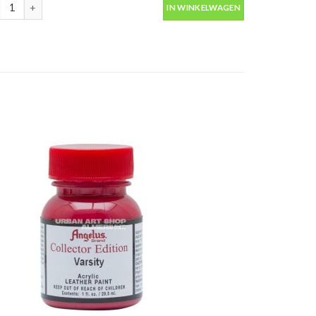
rverf Collector Edition French Blue Angelus in potje 29.5ml aantal
IN WINKELWAGEN