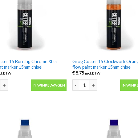
tter 15 Burning Chrome Xtra
Grog Cutter 15 Clockwork Orang
nt marker 15mm chisel
flow paint marker 15mm chisel
€
5,75
cl. BTW
incl. BTW
ter 15 Burning Chrome Xtra flow paint marker 15mm chisel aantal
Grog Cutter 15 Clockwork Orange 
IN WINKELWAGEN
IN WINK