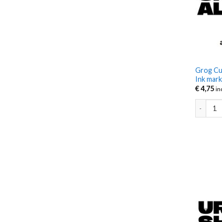
Grog Cu
Ink mar
€
4,75
in
Grog Cut