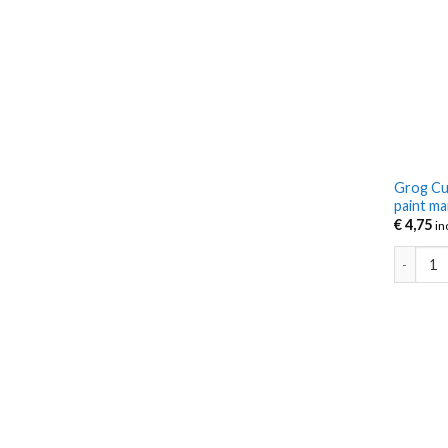
Grog Cu
paint m
€
4,75
in
Grog Cut