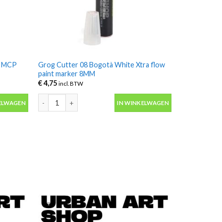
5 MCP
Grog Cutter 08 Bogotà White Xtra flow
paint marker 8MM
€
4,75
incl. BTW
MCP 15mm spiegeleffect marker aantal
Grog Cutter 08 Bogotà White Xtra flow paint marker 8MM 
ELWAGEN
IN WINKELWAGEN