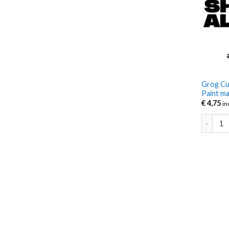
Grog Cu
Paint m
€
4,75
in
Grog Cut