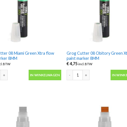
tter 08 Miami Green Xtra flow
Grog Cutter 08 Obitory Green Xt
arker 8MM
paint marker 8MM
€
4,75
cl. BTW
incl. BTW
ter 08 Miami Green Xtra flow paint marker 8MM aantal
Grog Cutter 08 Obitory Green Xtr
IN WINKELWAGEN
IN WINK