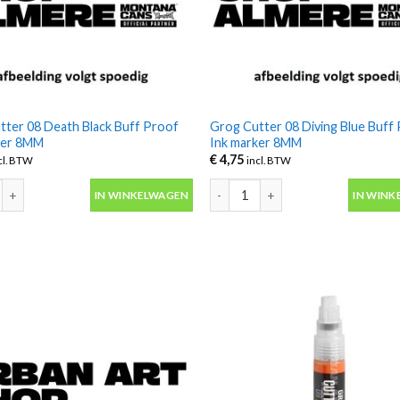
tter 08 Death Black Buff Proof
Grog Cutter 08 Diving Blue Buff
ker 8MM
Ink marker 8MM
€
4,75
cl. BTW
incl. BTW
ter 08 Death Black Buff Proof Ink marker 8MM aantal
Grog Cutter 08 Diving Blue Buff 
IN WINKELWAGEN
IN WINK