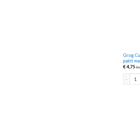
Grog Cut
paint m
€
4,75
in
Grog Cut