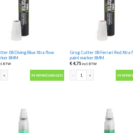
ter 08 Diving Blue Xtra flow
Grog Cutter 08 Ferrari Red Xtra 
arker 8MM
paint marker 8MM
€
4,75
cl. BTW
incl. BTW
ter 08 Diving Blue Xtra flow paint marker 8MM aantal
Grog Cutter 08 Ferrari Red Xtra 
IN WINKELWAGEN
IN WINK