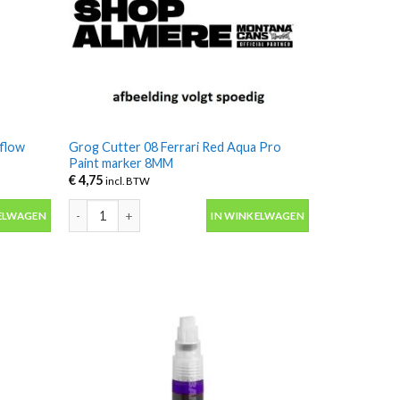
 flow
Grog Cutter 08 Ferrari Red Aqua Pro
Paint marker 8MM
€
4,75
incl. BTW
flow paint marker 8MM aantal
Grog Cutter 08 Ferrari Red Aqua Pro Paint marker 8MM aan
ELWAGEN
IN WINKELWAGEN