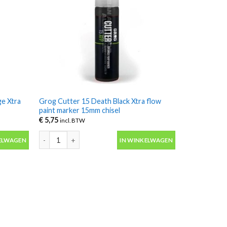
e Xtra
Grog Cutter 15 Death Black Xtra flow
paint marker 15mm chisel
€
5,75
incl. BTW
Xtra flow paint marker 15mm chisel aantal
Grog Cutter 15 Death Black Xtra flow paint marker 15mm ch
ELWAGEN
IN WINKELWAGEN