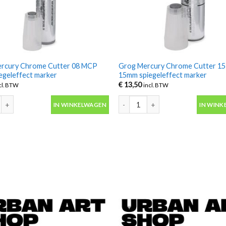
rcury Chrome Cutter 08 MCP
Grog Mercury Chrome Cutter 1
egeleffect marker
15mm spiegeleffect marker
€
13,50
cl. BTW
incl. BTW
rcury Chrome Cutter 08 MCP 8mm spiegeleffect marker aantal
Grog Mercury Chrome Cutter 15 
IN WINKELWAGEN
IN WINK