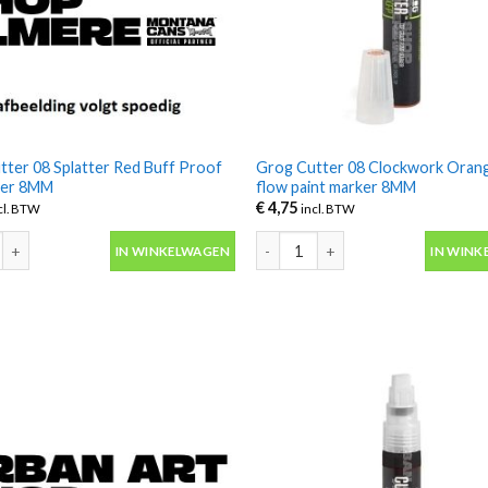
tter 08 Splatter Red Buff Proof
Grog Cutter 08 Clockwork Orang
ker 8MM
flow paint marker 8MM
€
4,75
cl. BTW
incl. BTW
ter 08 Splatter Red Buff Proof Ink marker 8MM aantal
Grog Cutter 08 Clockwork Orange
IN WINKELWAGEN
IN WINK