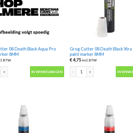
tter 08 Death Black Aqua Pro
Grog Cutter 08 Death Black Xtra
arker 8MM
paint marker 8MM
€
4,75
cl. BTW
incl. BTW
ter 08 Death Black Aqua Pro Paint marker 8MM aantal
Grog Cutter 08 Death Black Xtra 
IN WINKELWAGEN
IN WINK