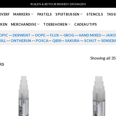
RUILEN & RETOUR BINNEN 100 DAGEN
RVERF
MARKERS
PASTELS
SPUITBUSSEN
STENCILS
TASS
EKEN
MERCHANDISE
TOEBEHOREN
CADEAU TIPS
OPIC
--
DERWENT
--
DOPE
--
FLUX
--
GROG
--
HAND MIXED
--
JAXO
ILL
--
ONTHERUN
--
POSCA
--
QBIX
--
SAKURA
--
SCHUT
--
SENSEB
Showing all 35
RS