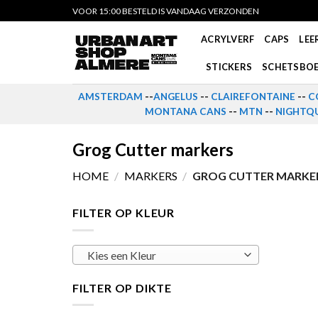
Skip
VOOR 15:00 BESTELD IS VANDAAG VERZONDEN
to
ACRYLVERF
CAPS
LEE
content
STICKERS
SCHETSBO
AMSTERDAM
--
ANGELUS
--
CLAIREFONTAINE
--
C
MONTANA CANS
--
MTN
--
NIGHTQU
Grog Cutter markers
HOME
/
MARKERS
/
GROG CUTTER MARKE
FILTER OP KLEUR
Kies een Kleur
FILTER OP DIKTE