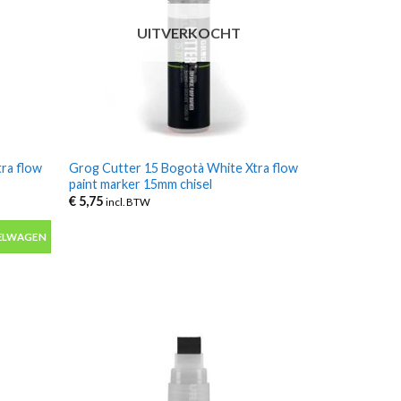
UITVERKOCHT
ra flow
Grog Cutter 15 Bogotà White Xtra flow
paint marker 15mm chisel
€
5,75
incl. BTW
a flow paint marker 8MM aantal
ELWAGEN