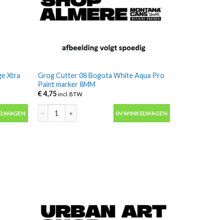
e Xtra
Grog Cutter 08 Bogota White Aqua Pro
Paint marker 8MM
€
4,75
incl. BTW
 Xtra flow paint marker 8MM aantal
Grog Cutter 08 Bogota White Aqua Pro Paint marker 8MM 
ELWAGEN
IN WINKELWAGEN