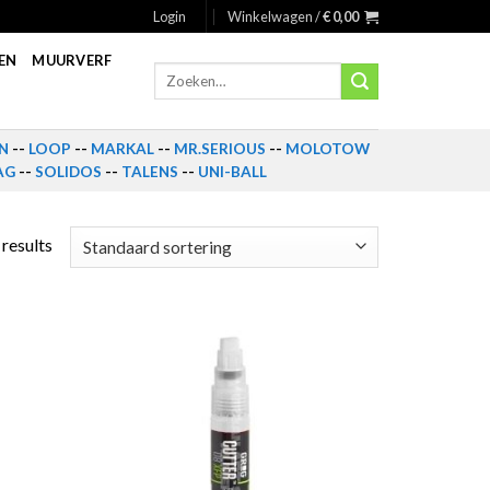
Login
Winkelwagen /
€
0,00
EN
MUURVERF
Zoeken
naar:
N
--
LOOP
--
MARKAL
--
MR.SERIOUS
--
MOLOTOW
AG
--
SOLIDOS
--
TALENS
--
UNI-BALL
 results