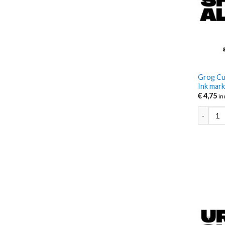
Grog Cu
Ink mar
€
4,75
in
Grog Cut