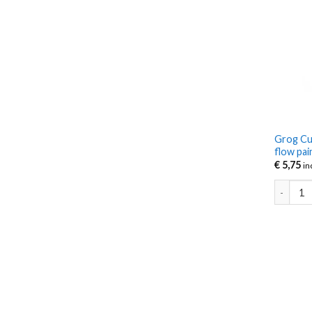
Grog Cu
flow pai
€
5,75
in
Grog Cut