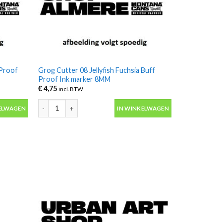
 Proof
Grog Cutter 08 Jellyfish Fuchsia Buff
Proof Ink marker 8MM
€
4,75
incl. BTW
Proof Ink marker 8MM aantal
Grog Cutter 08 Jellyfish Fuchsia Buff Proof Ink marker 8MM
ELWAGEN
IN WINKELWAGEN