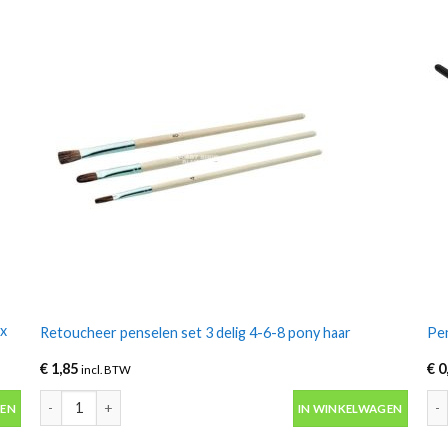
2x
Retoucheer penselen set 3 delig 4-6-8 pony haar
Pen
€
1,85
€
0
incl. BTW
2x 29,5ml Angelus aantal
Retoucheer penselen set 3 delig 4-6-8 pony haar aantal
Pen
GEN
IN WINKELWAGEN