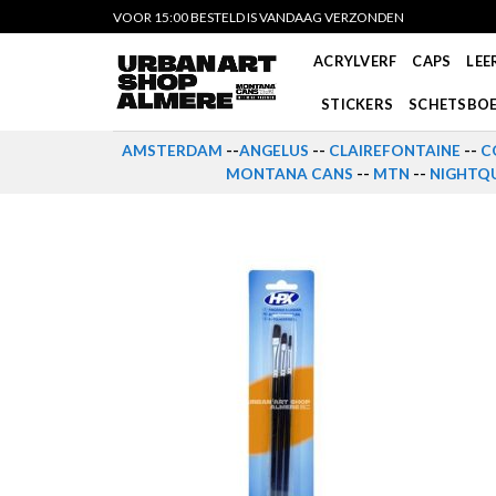
Skip
VOOR 15:00 BESTELD IS VANDAAG VERZONDEN
to
ACRYLVERF
CAPS
LEE
content
STICKERS
SCHETSBO
AMSTERDAM
--
ANGELUS
--
CLAIREFONTAINE
--
C
MONTANA CANS
--
MTN
--
NIGHTQU