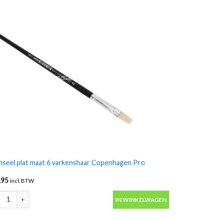
seel plat maat 6 varkenshaar Copenhagen Pro
,95
incl. BTW
seel plat maat 6 varkenshaar Copenhagen Pro aantal
IN WINKELWAGEN