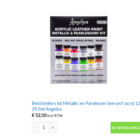
Beststellers kit Metallic en Parelmoer leerverf acryl 1
29,5ml Angelus
€
52,50
incl. BTW
Beststellers kit Metallic en Parelmoer leerverf acryl 1
IN WINKELWA