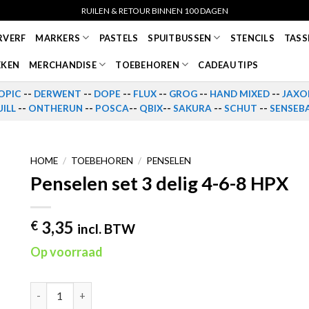
RUILEN & RETOUR BINNEN 100 DAGEN
RVERF
MARKERS
PASTELS
SPUITBUSSEN
STENCILS
TASS
EKEN
MERCHANDISE
TOEBEHOREN
CADEAU TIPS
OPIC
--
DERWENT
--
DOPE
--
FLUX
--
GROG
--
HAND MIXED
--
JAXO
ILL
--
ONTHERUN
--
POSCA
--
QBIX
--
SAKURA
--
SCHUT
--
SENSEB
HOME
/
TOEBEHOREN
/
PENSELEN
Penselen set 3 delig 4-6-8 HPX
3,35
€
incl. BTW
Op voorraad
Penselen set 3 delig 4-6-8 HPX aantal