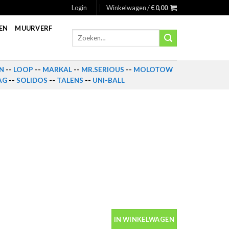
Login
Winkelwagen /
€
0,00
EN
MUURVERF
Zoeken
naar:
N
--
LOOP
--
MARKAL
--
MR.SERIOUS
--
MOLOTOW
AG
--
SOLIDOS
--
TALENS
--
UNI-BALL
IN WINKELWAGEN