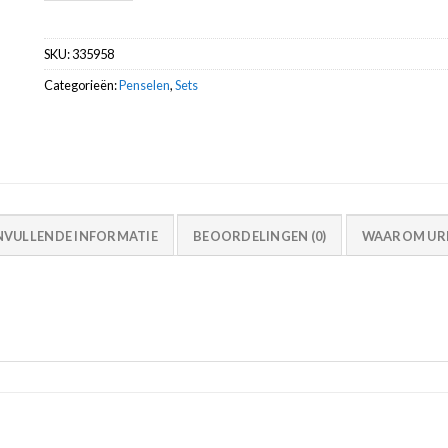
SKU:
335958
Categorieën:
Penselen
,
Sets
NVULLENDE INFORMATIE
BEOORDELINGEN (0)
WAAROM URB