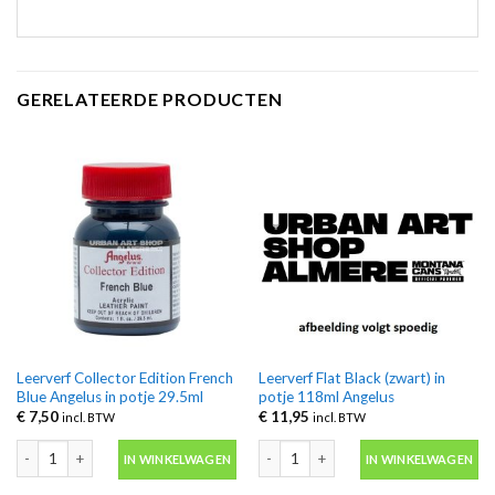
GERELATEERDE PRODUCTEN
Leerverf Collector Edition French
Leerverf Flat Black (zwart) in
Blue Angelus in potje 29.5ml
potje 118ml Angelus
€
7,50
€
11,95
incl. BTW
incl. BTW
Leerverf Collector Edition French Blue Angelus in potje 29.5ml aantal
Leerverf Flat Black (zwart) in potje 1
IN WINKELWAGEN
IN WINKELWAGEN