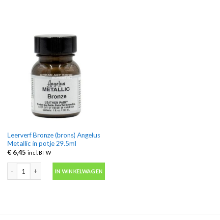
Leerverf Bronze (brons) Angelus
Metallic in potje 29.5ml
€
6,45
incl. BTW
Leerverf Bronze (brons) Angelus Metallic in potje 29.5ml aantal
IN WINKELWAGEN