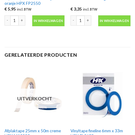
oranje HPX FP2550
€
5,95
€
3,35
incl. BTW
incl. BTW
Afplaktape 25mm x 50m goud-oranje HPX FP2550 aantal
Penselen set 3 delig 4-6-8 HPX aantal
IN WINKELWAGEN
IN WINKELWAGEN
GERELATEERDE PRODUCTEN
UITVERKOCHT
Afplaktape 25mm x 50m creme
Vinyltape fineline 6mm x 33m