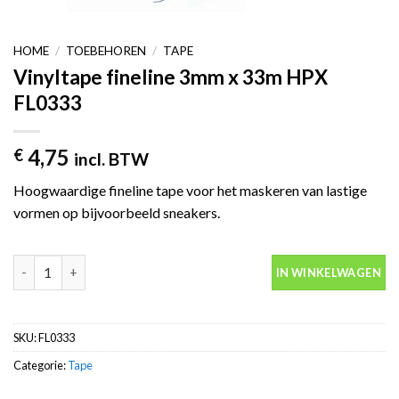
HOME
/
TOEBEHOREN
/
TAPE
Vinyltape fineline 3mm x 33m HPX
FL0333
4,75
€
incl. BTW
Hoogwaardige fineline tape voor het maskeren van lastige
vormen op bijvoorbeeld sneakers.
Vinyltape fineline 3mm x 33m HPX FL0333 aantal
IN WINKELWAGEN
SKU:
FL0333
Categorie:
Tape