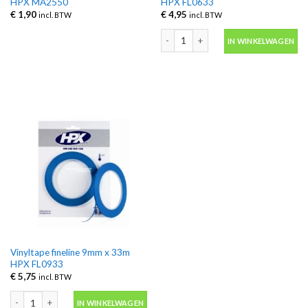
HPX MA2550
HPX FL0633
€
1,90
€
4,95
incl. BTW
incl. BTW
Vinyltape fineline 6mm x 33m HPX FL0
IN WINKELWAGEN
Vinyltape fineline 9mm x 33m
HPX FL0933
€
5,75
incl. BTW
Vinyltape fineline 9mm x 33m HPX FL0933 aantal
IN WINKELWAGEN