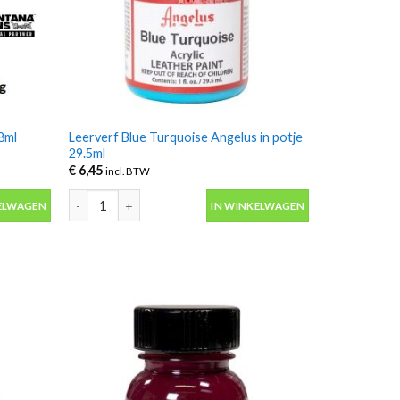
18ml
Leerverf Blue Turquoise Angelus in potje
29.5ml
€
6,45
incl. BTW
18ml Angelus aantal
Leerverf Blue Turquoise Angelus in potje 29.5ml aantal
ELWAGEN
IN WINKELWAGEN