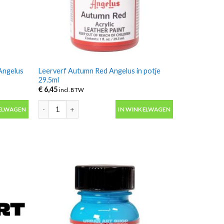
Angelus
Leerverf Autumn Red Angelus in potje
29.5ml
€
6,45
incl. BTW
gelus Neon in potje 29.5ml aantal
Leerverf Autumn Red Angelus in potje 29.5ml aantal
ELWAGEN
IN WINKELWAGEN