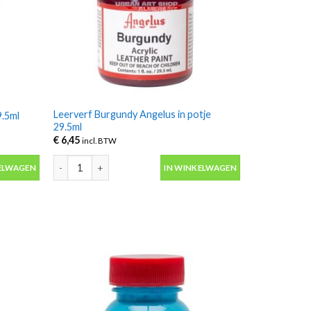
Leerverf Burgundy Angelus in potje
9.5ml
29.5ml
€
6,45
incl. BTW
.5ml aantal
Leerverf Burgundy Angelus in potje 29.5ml aantal
ELWAGEN
IN WINKELWAGEN