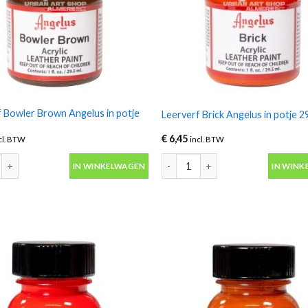
f Bowler Brown Angelus in potje
Leerverf Brick Angelus in potje 2
€
6,45
cl. BTW
incl. BTW
 Bowler Brown Angelus in potje 29.5ml aantal
Leerverf Brick Angelus in potje 29
IN WINKELWAGEN
IN WINK