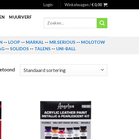
Login
Winkelwagen /
€
0,00
EN
MUURVERF
Zoeken
naar:
N
--
LOOP
--
MARKAL
--
MR.SERIOUS
--
MOLOTOW
AG
--
SOLIDOS
--
TALENS
--
UNI-BALL
getoond