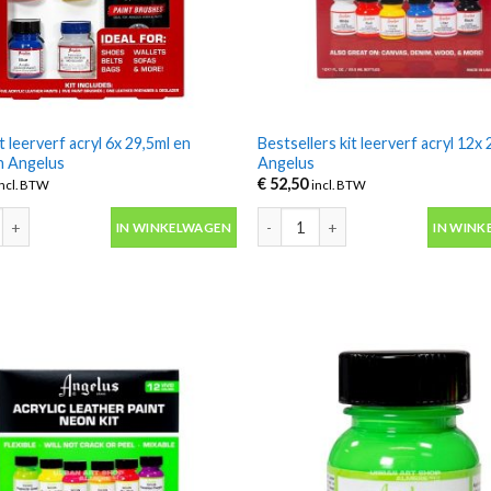
it leerverf acryl 6x 29,5ml en
Bestsellers kit leerverf acryl 12x
n Angelus
Angelus
€
52,50
incl. BTW
incl. BTW
it leerverf acryl 6x 29,5ml en penselen Angelus aantal
Bestsellers kit leerverf acryl 12x
IN WINKELWAGEN
IN WINK