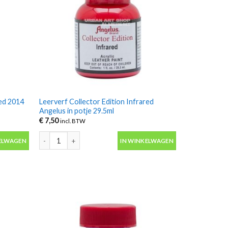
red 2014
Leerverf Collector Edition Infrared
Angelus in potje 29.5ml
€
7,50
incl. BTW
d 2014 Angelus in potje 29.5ml aantal
Leerverf Collector Edition Infrared Angelus in potje 29.5ml
ELWAGEN
IN WINKELWAGEN