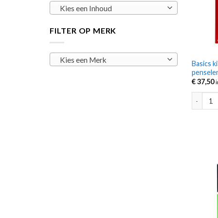
Kies een Inhoud
FILTER OP MERK
Kies een Merk
Basics k
pensele
€
37,50
Basics k