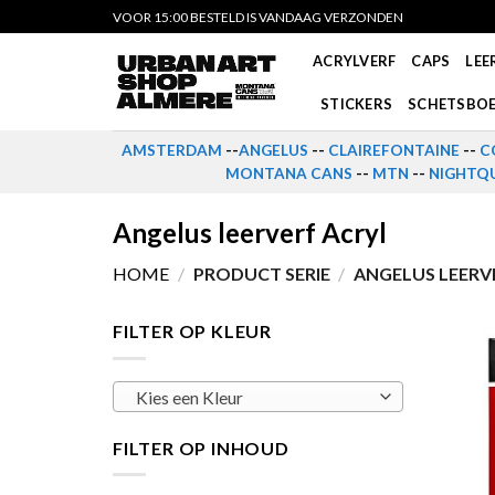
Skip
VOOR 15:00 BESTELD IS VANDAAG VERZONDEN
to
ACRYLVERF
CAPS
LEE
content
STICKERS
SCHETSBO
AMSTERDAM
--
ANGELUS
--
CLAIREFONTAINE
--
C
MONTANA CANS
--
MTN
--
NIGHTQU
Angelus leerverf Acryl
HOME
/
PRODUCT SERIE
/
ANGELUS LEERV
FILTER OP KLEUR
Kies een Kleur
FILTER OP INHOUD