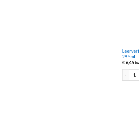
Leerver
29.5ml
€
6,45
in
Leerverf