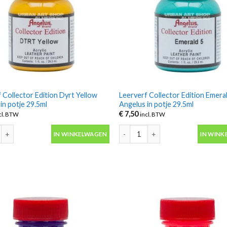
 Collector Edition Dyrt Yellow
Leerverf Collector Edition Emera
in potje 29.5ml
Angelus in potje 29.5ml
€
7,50
cl. BTW
incl. BTW
 Collector Edition Dyrt Yellow Angelus in potje 29.5ml aantal
Leerverf Collector Edition Emeral
IN WINKELWAGEN
IN WINK