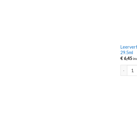
Leerverf
29.5ml
€
6,45
in
Leerverf