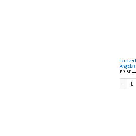
Leerverf
Angelus 
€
7,50
in
Leerverf