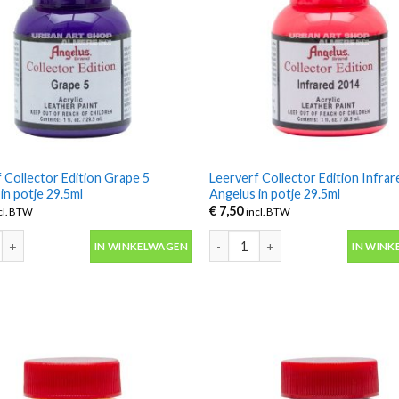
 Collector Edition Grape 5
Leerverf Collector Edition Infra
in potje 29.5ml
Angelus in potje 29.5ml
€
7,50
cl. BTW
incl. BTW
 Collector Edition Grape 5 Angelus in potje 29.5ml aantal
Leerverf Collector Edition Infrare
IN WINKELWAGEN
IN WINK