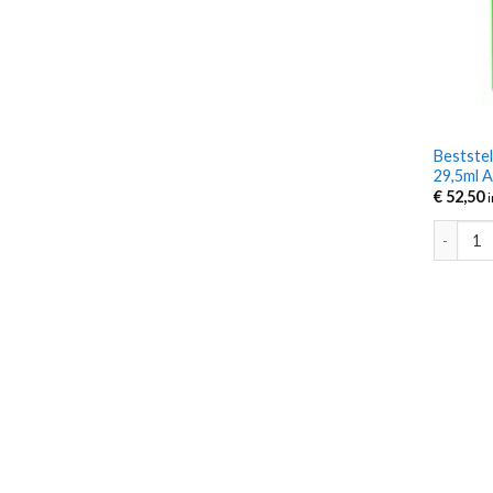
Beststel
29,5ml 
€
52,50
Beststel