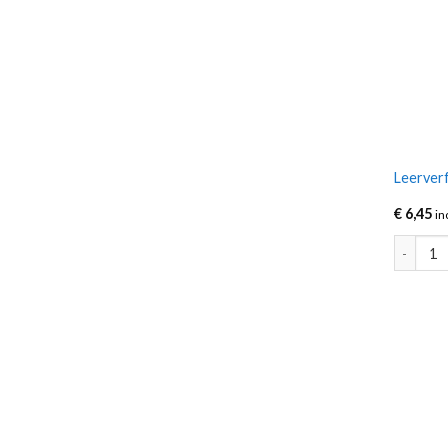
Leerverf
€
6,45
in
Leerverf