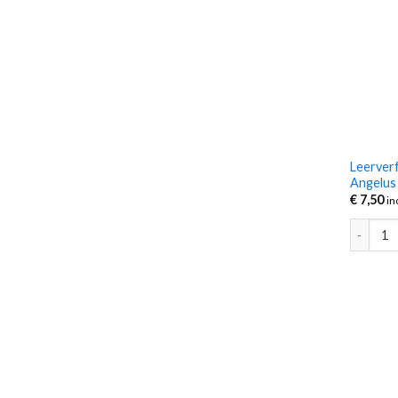
Leerverf
Angelus 
€
7,50
in
Leerverf