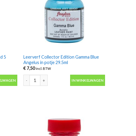
ld 5
Leerverf Collector Edition Gamma Blue
Angelus in potje 29.5ml
€
7,50
incl. BTW
d 5 Angelus in potje 29.5ml aantal
Leerverf Collector Edition Gamma Blue Angelus in potje 29
ELWAGEN
IN WINKELWAGEN