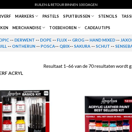
RUILEN & RETOUR BINNEN 100 DAGEN
RVERF
MARKERS
PASTELS
SPUITBUSSEN
STENCILS
TASS
EKEN
MERCHANDISE
TOEBEHOREN
CADEAU TIPS
OPIC
--
DERWENT
--
DOPE
--
FLUX
--
GROG
--
HAND MIXED
--
JAXO
ILL
--
ONTHERUN
--
POSCA
--
QBIX
--
SAKURA
--
SCHUT
--
SENSEB
Resultaat 1–66 van de 70 resultaten wordt 
ERF ACRYL