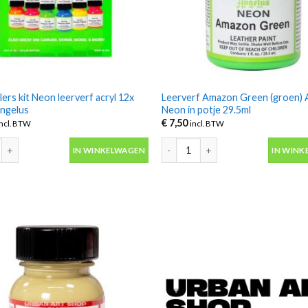
lers kit Neon leerverf acryl 12x
Leerverf Amazon Green (groen) 
Angelus
Neon in potje 29.5ml
€
7,50
incl. BTW
incl. BTW
lers kit Neon leerverf acryl 12x 29,5ml Angelus aantal
Leerverf Amazon Green (groen) An
IN WINKELWAGEN
IN WINK