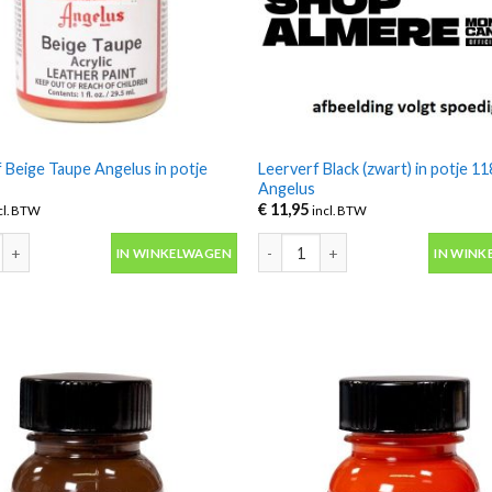
 Beige Taupe Angelus in potje
Leerverf Black (zwart) in potje 1
Angelus
€
11,95
cl. BTW
incl. BTW
 Beige Taupe Angelus in potje 29.5ml aantal
Leerverf Black (zwart) in potje 1
IN WINKELWAGEN
IN WINK