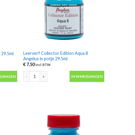
Leerverf Collector Edition Aqua 8
 29.5ml
Angelus in potje 29.5ml
€
7,50
incl. BTW
29.5ml aantal
Leerverf Collector Edition Aqua 8 Angelus in potje 29.5ml a
ELWAGEN
IN WINKELWAGEN