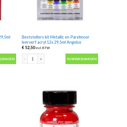
 29,5ml
Beststellers kit Metallic en Parelmoer
leerverf acryl 12x 29,5ml Angelus
€
52,50
incl. BTW
 29,5ml Angelus aantal
Beststellers kit Metallic en Parelmoer leerverf acryl 12x 2
ELWAGEN
IN WINKELWAGEN