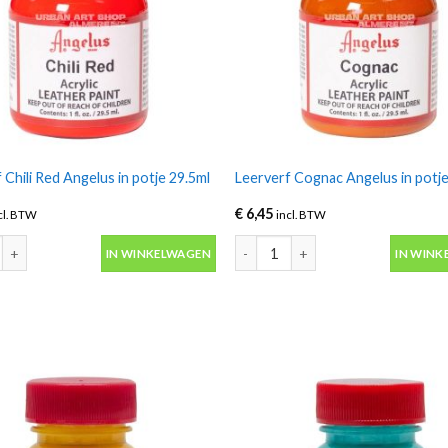
 Chili Red Angelus in potje 29.5ml
Leerverf Cognac Angelus in potje
€
6,45
cl. BTW
incl. BTW
 Chili Red Angelus in potje 29.5ml aantal
Leerverf Cognac Angelus in potje 
IN WINKELWAGEN
IN WINK