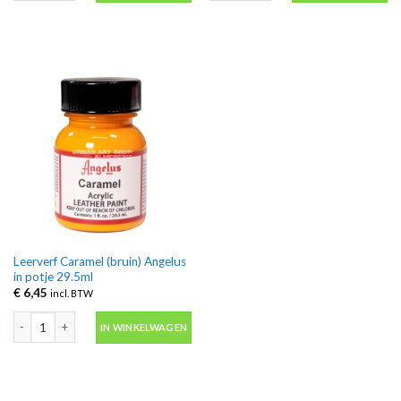
Leerverf Caramel (bruin) Angelus
in potje 29.5ml
€
6,45
incl. BTW
Leerverf Caramel (bruin) Angelus in potje 29.5ml aantal
IN WINKELWAGEN