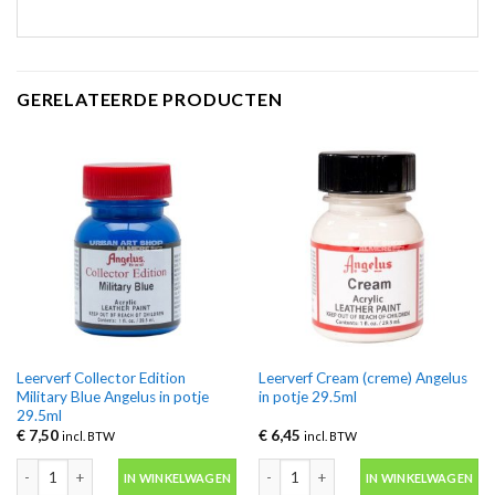
GERELATEERDE PRODUCTEN
Leerverf Collector Edition
Leerverf Cream (creme) Angelus
Military Blue Angelus in potje
in potje 29.5ml
29.5ml
€
7,50
€
6,45
incl. BTW
incl. BTW
Leerverf Collector Edition Military Blue Angelus in potje 29.5ml aantal
Leerverf Cream (creme) Angelus in pot
IN WINKELWAGEN
IN WINKELWAGEN