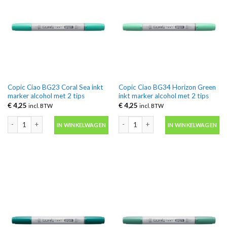
Copic Ciao BG23 Coral Sea inkt
Copic Ciao BG34 Horizon Green
marker alcohol met 2 tips
inkt marker alcohol met 2 tips
€
4,25
€
4,25
incl. BTW
incl. BTW
Copic Ciao BG23 Coral Sea inkt marker alcohol met 2 tips aantal
Copic Ciao BG34 Horizon Green inkt m
IN WINKELWAGEN
IN WINKELWAGEN