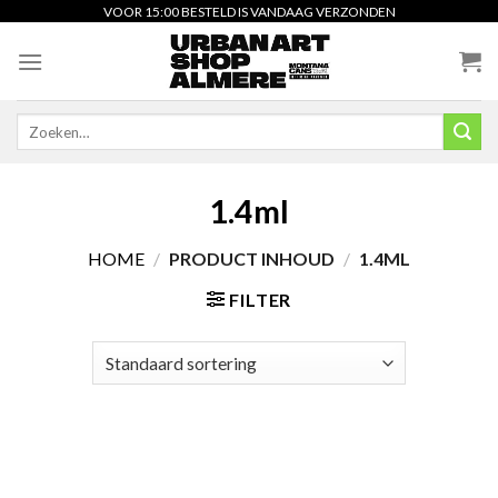
Skip
VOOR 15:00 BESTELD IS VANDAAG VERZONDEN
to
content
Zoeken
naar:
1.4ml
HOME
/
PRODUCT INHOUD
/
1.4ML
FILTER