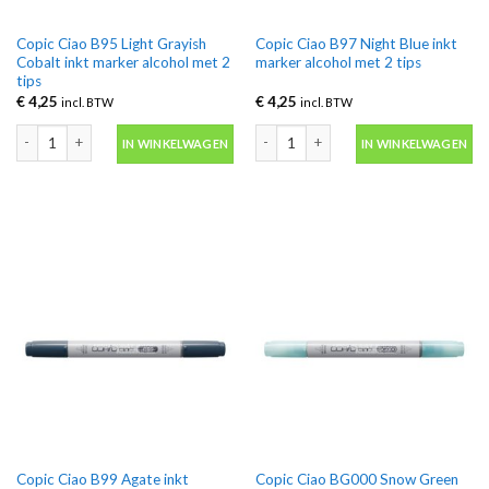
Copic Ciao B95 Light Grayish
Copic Ciao B97 Night Blue inkt
Cobalt inkt marker alcohol met 2
marker alcohol met 2 tips
tips
€
4,25
€
4,25
incl. BTW
incl. BTW
Copic Ciao B95 Light Grayish Cobalt inkt marker alcohol met 2 tips aantal
Copic Ciao B97 Night Blue inkt marker 
IN WINKELWAGEN
IN WINKELWAGEN
Copic Ciao B99 Agate inkt
Copic Ciao BG000 Snow Green