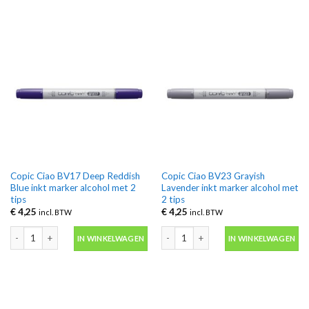
Copic Ciao BV17 Deep Reddish
Copic Ciao BV23 Grayish
Blue inkt marker alcohol met 2
Lavender inkt marker alcohol met
tips
2 tips
€
4,25
€
4,25
incl. BTW
incl. BTW
Copic Ciao BV17 Deep Reddish Blue inkt marker alcohol met 2 tips aantal
Copic Ciao BV23 Grayish Lavender inkt
IN WINKELWAGEN
IN WINKELWAGEN