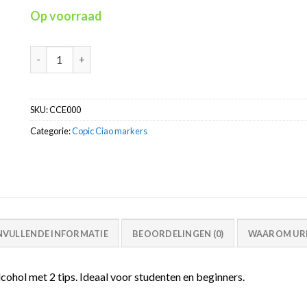
Op voorraad
Copic Ciao E000 Pale Fruit Pink inkt marker alcohol met 2 ti
SKU:
CCE000
Categorie:
Copic Ciao markers
NVULLENDE INFORMATIE
BEOORDELINGEN (0)
WAAROM URB
cohol met 2 tips. Ideaal voor studenten en beginners.