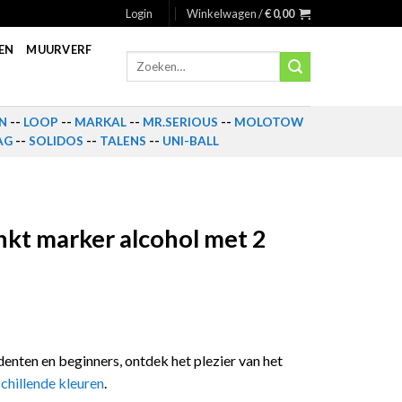
Login
Winkelwagen /
€
0,00
EN
MUURVERF
Zoeken
naar:
N
--
LOOP
--
MARKAL
--
MR.SERIOUS
--
MOLOTOW
AG
--
SOLIDOS
--
TALENS
--
UNI-BALL
inkt marker alcohol met 2
denten en beginners, ontdek het plezier van het
chillende kleuren
.