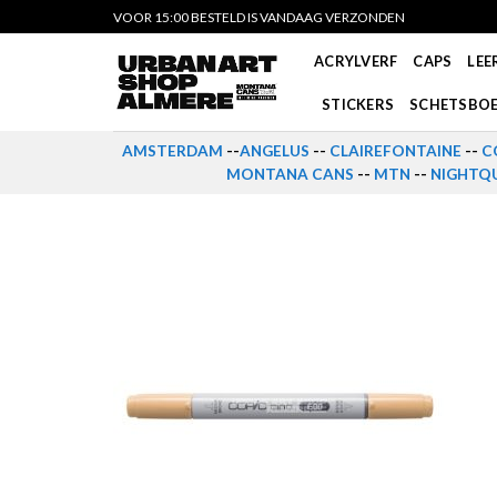
Skip
VOOR 15:00 BESTELD IS VANDAAG VERZONDEN
to
ACRYLVERF
CAPS
LEE
content
STICKERS
SCHETSBO
AMSTERDAM
--
ANGELUS
--
CLAIREFONTAINE
--
C
MONTANA CANS
--
MTN
--
NIGHTQU