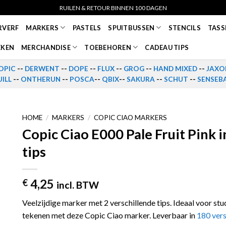
RUILEN & RETOUR BINNEN 100 DAGEN
RVERF
MARKERS
PASTELS
SPUITBUSSEN
STENCILS
TASS
EKEN
MERCHANDISE
TOEBEHOREN
CADEAU TIPS
OPIC
--
DERWENT
--
DOPE
--
FLUX
--
GROG
--
HAND MIXED
--
JAXO
ILL
--
ONTHERUN
--
POSCA
--
QBIX
--
SAKURA
--
SCHUT
--
SENSEB
HOME
/
MARKERS
/
COPIC CIAO MARKERS
Copic Ciao E000 Pale Fruit Pink 
tips
4,25
€
incl. BTW
Veelzijdige marker met 2 verschillende tips. Ideaal voor stu
tekenen met deze Copic Ciao marker. Leverbaar in
180 vers