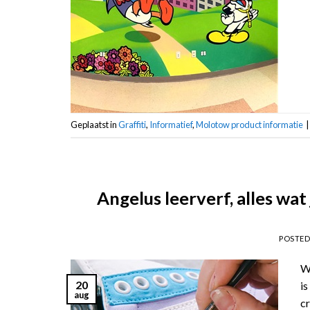
Geplaatst in
Graffiti
,
Informatief
,
Molotow product informatie
|
Angelus leerverf, alles wa
POSTE
Wi
20
is
aug
c