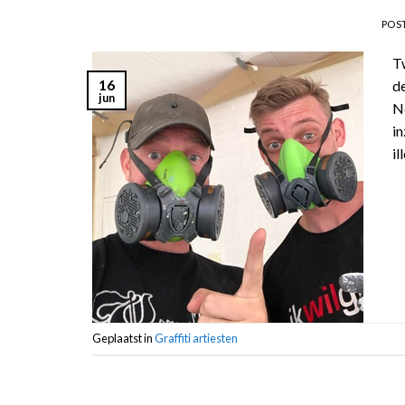
POS
Tw
16
de
jun
Ne
in
il
Geplaatst in
Graffiti artiesten