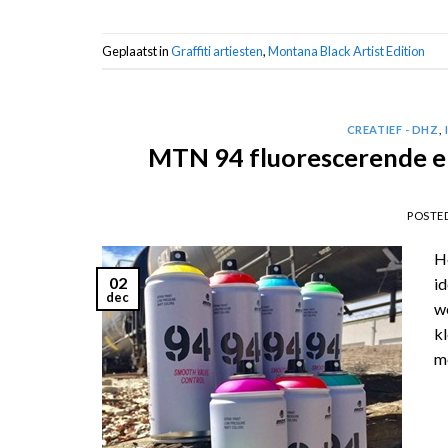
Geplaatst in
Graffiti artiesten
,
Montana Black Artist Edition
CREATIEF - DHZ
,
MTN 94 fluorescerende en
POSTE
He
02
id
dec
w
kl
me