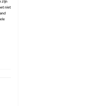
 zijn
het niet
land
ele