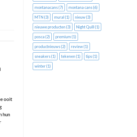
montanacans
(7)
montana cans
(6)
MTN
(3)
mural
(1)
nieuw
(3)
nieuwe producten
(3)
Night Quill
(1)
posca
(2)
premium
(1)
productnieuws
(2)
review
(1)
sneakers
(1)
tekenen
(1)
tips
(1)
n
winter
(1)
e ooit
g
n hun
r