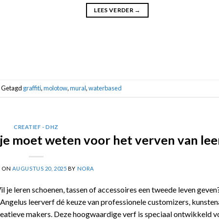
LEES VERDER
→
Getagd
graffiti
,
molotow
,
mural
,
waterbased
CREATIEF - DHZ
t je moet weten voor het verven van lee
D ON
AUGUSTUS 20, 2025
BY
NORA
l je leren schoenen, tassen of accessoires een tweede leven geven
 Angelus leerverf dé keuze van professionele customizers, kunsten
reatieve makers. Deze hoogwaardige verf is speciaal ontwikkeld v