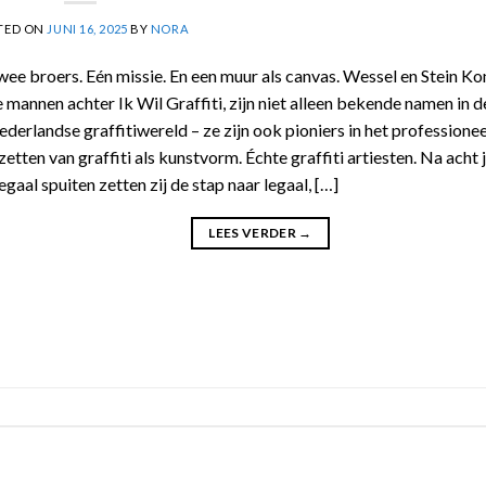
TED ON
JUNI 16, 2025
BY
NORA
ee broers. Eén missie. En een muur als canvas. Wessel en Stein Ko
 mannen achter Ik Wil Graffiti, zijn niet alleen bekende namen in d
derlandse graffitiwereld – ze zijn ook pioniers in het professionee
zetten van graffiti als kunstvorm. Échte graffiti artiesten. Na acht 
legaal spuiten zetten zij de stap naar legaal, […]
LEES VERDER
→