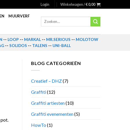
Login
Winkelwagen /
€
0,00
EN
MUURVERF
Zoeken
naar:
N
--
LOOP
--
MARKAL
--
MR.SERIOUS
--
MOLOTOW
AG
--
SOLIDOS
--
TALENS
--
UNI-BALL
BLOG CATEGORIEËN
Creatief – DHZ
(7)
Graffiti
(12)
Graffiti artiesten
(10)
Graffiti evenementen
(5)
 pot.
HowTo
(1)