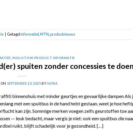
ie
|
Getagd
informatief
,
MTN
,
productnieuws
MATIEF
,
MOLOTOW PRODUCT INFORMATIE
d(er) spuiten zonder concessies te doe
D ON
SEPTEMBER 10, 2025
BY
NORA
affiti binnenshuis met minder geurtjes en gevaarlijke dampen Als j
enlang met een spuitbus in de hand hebt gestaan, weet je hoe hefti
rflucht kan zijn. Sommige merken voegen zelfs geurstoffen toe aa
ssen — leuk bedacht, maar vergis je niet: ook een spuitbus die naa
rdbei ruikt, blijft schadelijk voor je gezondheid. […]