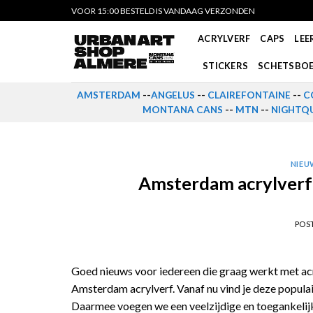
Skip
VOOR 15:00 BESTELD IS VANDAAG VERZONDEN
to
ACRYLVERF
CAPS
LEE
content
STICKERS
SCHETSBO
AMSTERDAM
--
ANGELUS
--
CLAIREFONTAINE
--
C
MONTANA CANS
--
MTN
--
NIGHTQU
NIEU
Amsterdam acrylverf 
POS
Goed nieuws voor iedereen die graag werkt met acr
Amsterdam acrylverf. Vanaf nu vind je deze populai
Daarmee voegen we een veelzijdige en toegankelij