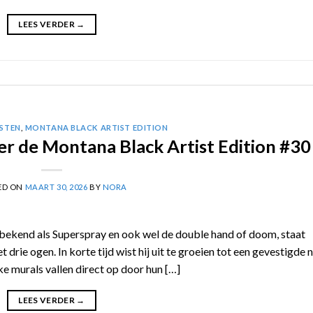
LEES VERDER
→
ESTEN
,
MONTANA BLACK ARTIST EDITION
r de Montana Black Artist Edition #30
ED ON
MAART 30, 2026
BY
NORA
ekend als Superspray en ook wel de double hand of doom, staat
drie ogen. In korte tijd wist hij uit te groeien tot een gevestigde
jke murals vallen direct op door hun […]
LEES VERDER
→