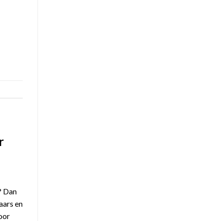
r
? Dan
aars en
oor