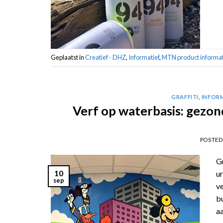
Geplaatst in
Creatief - DHZ
,
Informatief
,
MTN product informat
GRAFFITI
,
INFOR
Verf op waterbasis: gezon
POSTE
Gr
10
ur
sep
ve
bu
aa