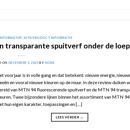
INFORMATIEF
,
MTN PRODUCT INFORMATIE
 transparante spuitverf onder de loep
D ON
DECEMBER 2, 2025
BY
NORA
t voorjaar is in volle gang en dat betekent: nieuwe energie, nieuw
eeën en vooral nieuwe kleuren op de muur. In deze review duiken w
ereld van MTN 94 fluorescerende spuitverf en de MTN 94 transp
euren. Twee bijzondere lijnen binnen het assortiment van MTN 94,
t hun eigen karakter, toepassingen en […]
LEES VERDER
→