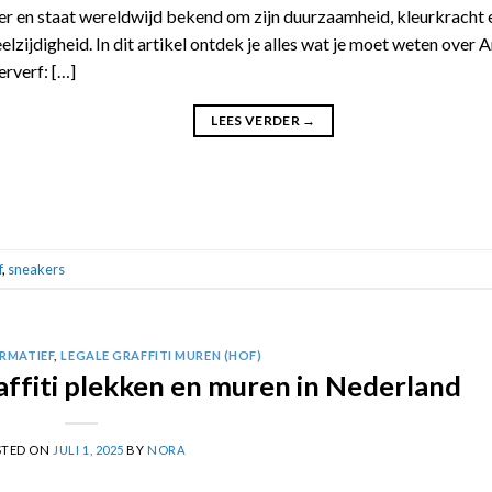
er en staat wereldwijd bekend om zijn duurzaamheid, kleurkracht 
elzijdigheid. In dit artikel ontdek je alles wat je moet weten over 
erverf: […]
LEES VERDER
→
f
,
sneakers
RMATIEF
,
LEGALE GRAFFITI MUREN (HOF)
affiti plekken en muren in Nederland
STED ON
JULI 1, 2025
BY
NORA