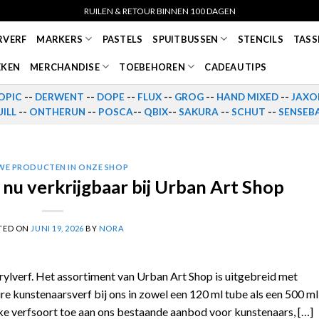
RUILEN & RETOUR BINNEN 100 DAGEN
RVERF
MARKERS
PASTELS
SPUITBUSSEN
STENCILS
TASS
EKEN
MERCHANDISE
TOEBEHOREN
CADEAU TIPS
OPIC
--
DERWENT
--
DOPE
--
FLUX
--
GROG
--
HAND MIXED
--
JAXO
ILL
--
ONTHERUN
--
POSCA
--
QBIX
--
SAKURA
--
SCHUT
--
SENSEB
WE PRODUCTEN IN ONZE SHOP
nu verkrijgbaar bij Urban Art Shop
TED ON
JUNI 19, 2026
BY
NORA
ylverf. Het assortiment van Urban Art Shop is uitgebreid met
re kunstenaarsverf bij ons in zowel een 120 ml tube als een 500 ml
ke verfsoort toe aan ons bestaande aanbod voor kunstenaars, […]