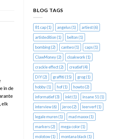
BLOG TAGS
81 cap
(1)
angelus
(1)
artiest
(6)
artistedition
(1)
belton
(1)
bombing
(2)
cantwo
(1)
caps
(1)
ClawMoney
(2)
cloakwork
(1)
crackle effect
(2)
creatief
(4)
DIY
(2)
graffiti
(15)
grog
(1)
e
hobby
(1)
hof
(1)
howto
(2)
e in de
arante
informatief
(3)
inkt
(1)
insane 51
(1)
 elk
interview
(6)
jeroo
(2)
leerverf
(1)
legale muren
(1)
mad maxxx
(1)
markers
(2)
mega color
(1)
molotow
(1)
montana black
(1)