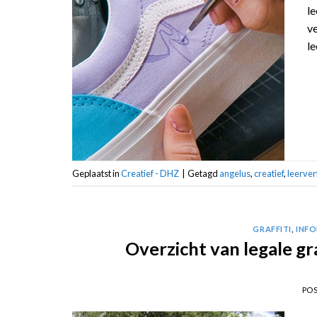
le
ve
le
Geplaatst in
Creatief - DHZ
|
Getagd
angelus
,
creatief
,
leerver
GRAFFITI
,
INFO
Overzicht van legale gr
PO