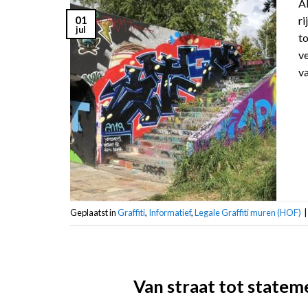
Al
01
ri
jul
to
ve
v
Geplaatst in
Graffiti
,
Informatief
,
Legale Graffiti muren (HOF)
|
Van straat tot stateme