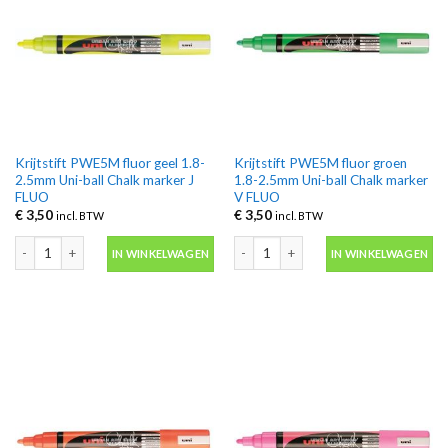
Krijtstift PWE5M fluor geel 1.8-
Krijtstift PWE5M fluor groen
2.5mm Uni-ball Chalk marker J
1.8-2.5mm Uni-ball Chalk marker
FLUO
V FLUO
€
3,50
€
3,50
incl. BTW
incl. BTW
Krijtstift PWE5M fluor geel 1.8-2.5mm Uni-ball Chalk marker J FLUO aantal
Krijtstift PWE5M fluor groen 1.8-2.5
IN WINKELWAGEN
IN WINKELWAGEN