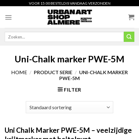
Skip
VOOR 15:00 BESTELD IS VANDAAG VERZONDEN
to
content
Zoeken
naar:
Uni-Chalk marker PWE-5M
HOME
/
PRODUCT SERIE
/
UNI-CHALK MARKER
PWE-5M
FILTER
Uni Chalk Marker PWE-5M – veelzijdige