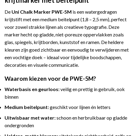
krijtmarker met beitelpunt
De
Uni Chalk Marker PWE-5M
is een watergedragen
krijtstift met een medium beitelpunt (1,8 – 2,5 mm), perfect
voor zowel strakke lijnen als creatieve typografie. Deze
marker hecht op gladde, niet-poreuze oppervlakken zoals
glas, spiegels, krijtborden, kunststof en ramen. De heldere
kleuren zijn goed zichtbaar en eenvoudig te verwijderen met
een vochtige doek – ideaal voor tijdelijke boodschappen,
decoraties en visuele communicatie.
Waarom kiezen voor de PWE-5M?
Waterbasis en geurloos:
veilig en prettig in gebruik, ook
binnen
Medium beitelpunt:
geschikt voor lijnen én letters
Uitwisbaar met water:
schoon en herbruikbaar op gladde
ondergronden
Heldere, matte kleuren:
uitstekende zichtbaarheid, zelfs op