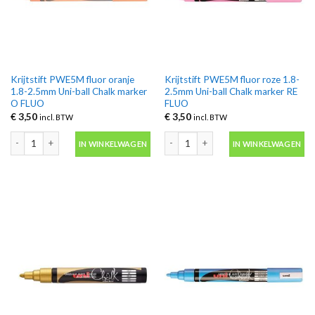
Krijtstift PWE5M fluor oranje
Krijtstift PWE5M fluor roze 1.8-
1.8-2.5mm Uni-ball Chalk marker
2.5mm Uni-ball Chalk marker RE
O FLUO
FLUO
€
3,50
€
3,50
incl. BTW
incl. BTW
Krijtstift PWE5M fluor oranje 1.8-2.5mm Uni-ball Chalk marker O FLUO aant
Krijtstift PWE5M fluor roze 1.8-2.5m
IN WINKELWAGEN
IN WINKELWAGEN