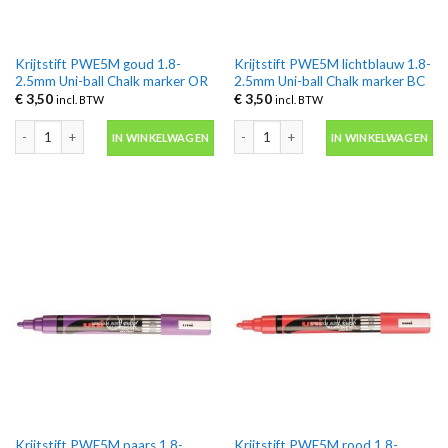
Krijtstift PWE5M goud 1.8-
Krijtstift PWE5M lichtblauw 1.8-
2.5mm Uni-ball Chalk marker OR
2.5mm Uni-ball Chalk marker BC
€
3,50
€
3,50
incl. BTW
incl. BTW
Krijtstift PWE5M goud 1.8-2.5mm Uni-ball Chalk marker OR aantal
Krijtstift PWE5M lichtblauw 1.8-2.5m
IN WINKELWAGEN
IN WINKELWAGEN
Krijtstift PWE5M paars 1.8-
Krijtstift PWE5M rood 1.8-