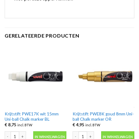
GERELATEERDE PRODUCTEN
Krijtstift PWE17K wit 15mm
Krijtstift PWE8K goud 8mm Uni-
Uni-ball Chalk marker BL
ball Chalk marker OR
€
8,75
€
4,95
incl. BTW
incl. BTW
Krijtstift PWE17K wit 15mm Uni-ball Chalk marker BL aantal
Krijtstift PWE8K goud 8mm Uni-ball 
IN WINKELWAGEN
IN WINKELWAGEN