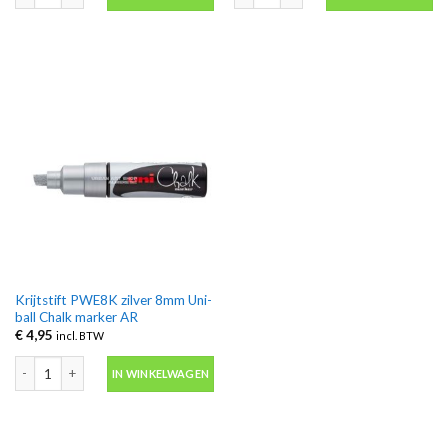
Krijtstift PWE8K zilver 8mm Uni-
ball Chalk marker AR
€
4,95
incl. BTW
Krijtstift PWE8K zilver 8mm Uni-ball Chalk marker AR aantal
IN WINKELWAGEN