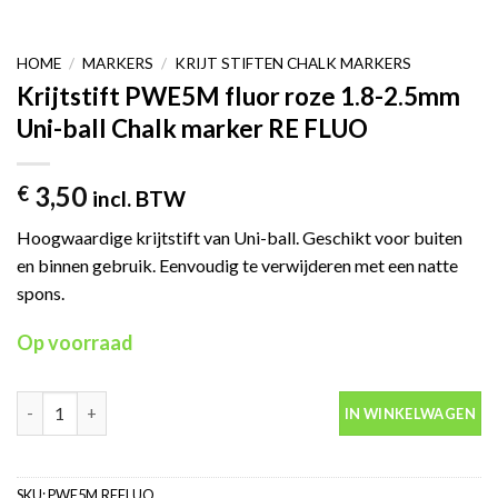
HOME
/
MARKERS
/
KRIJT STIFTEN CHALK MARKERS
Krijtstift PWE5M fluor roze 1.8-2.5mm
Uni-ball Chalk marker RE FLUO
3,50
€
incl. BTW
Hoogwaardige krijtstift van Uni-ball. Geschikt voor buiten
en binnen gebruik. Eenvoudig te verwijderen met een natte
spons.
Op voorraad
Krijtstift PWE5M fluor roze 1.8-2.5mm Uni-ball Chalk marker R
IN WINKELWAGEN
SKU:
PWE5M.REFLUO