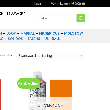
Login
Winkelwagen /
€
0,00
EN
MUURVERF
Zoeken
naar:
N
--
LOOP
--
MARKAL
--
MR.SERIOUS
--
MOLOTOW
AG
--
SOLIDOS
--
TALENS
--
UNI-BALL
 results
Aanbieding!
UITVERKOCHT