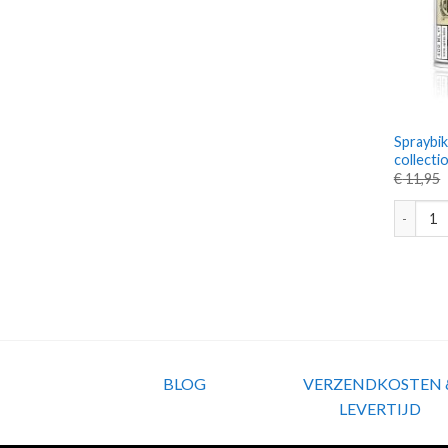
Spraybik
collecti
€
11,95
Spraybik
BLOG
VERZENDKOSTEN 
LEVERTIJD