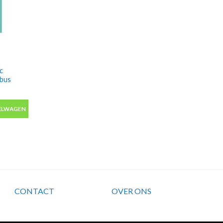
ic
tbus
 collection fietsverf in 400ml spuitbus aantal
ELWAGEN
CONTACT
OVER ONS