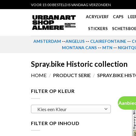
Skip
VOOR 15:00 BESTELD IS VANDAAG VERZONDEN
to
ACRYLVERF
CAPS
LEE
content
STICKERS
SCHETSBO
AMSTERDAM
--
ANGELUS
--
CLAIREFONTAINE
--
C
MONTANA CANS
--
MTN
--
NIGHTQU
Spray.bike Historic collection
HOME
/
PRODUCT SERIE
/
SPRAY.BIKE HIS
FILTER OP KLEUR
Aanbied
Kies een Kleur
FILTER OP INHOUD