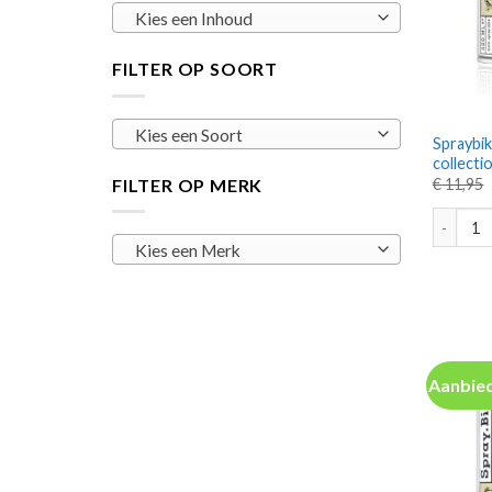
Kies een Inhoud
FILTER OP SOORT
Kies een Soort
Spraybik
collecti
FILTER OP MERK
€
11,95
Spraybik
Kies een Merk
Aanbied