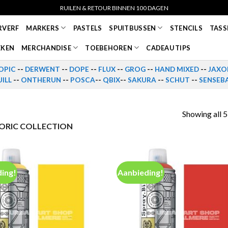
RUILEN & RETOUR BINNEN 100 DAGEN
RVERF
MARKERS
PASTELS
SPUITBUSSEN
STENCILS
TASS
EKEN
MERCHANDISE
TOEBEHOREN
CADEAU TIPS
OPIC
--
DERWENT
--
DOPE
--
FLUX
--
GROG
--
HAND MIXED
--
JAXO
ILL
--
ONTHERUN
--
POSCA
--
QBIX
--
SAKURA
--
SCHUT
--
SENSEB
Showing all 5
TORIC COLLECTION
ing!
Aanbieding!