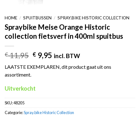
HOME
/
SPUITBUSSEN
/
SPRAY.BIKE HISTORIC COLLECTION
Spraybike Meise Orange Historic
collection fietsverf in 400ml spuitbus
Oorspronkelijke
Huidige
11,95
9,95
€
€
incl. BTW
prijs
prijs
LAATSTE EXEMPLAREN, dit product gaat uit ons
was:
is:
assortiment.
€ 11,95.
€ 9,95.
Uitverkocht
SKU:
48205
Categorie:
Spray.bike Historic Collection