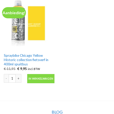
Aanbieding!
Spraybike Chicago Yellow
Historic collection fietsverf in
400ml spuitbus
Oorspronkelijke
Huidige
€
11,95
€
9,95
incl. BTW
prijs
prijs
was:
is:
Spraybike Chicago Yellow Historic collection fietsverf in 400ml spuitbus aant
€ 11,95.
€ 9,95.
IN WINKELWAGEN
BLOG