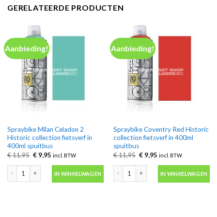
GERELATEERDE PRODUCTEN
Aanbieding!
Aanbieding!
Spraybike Milan Celadon 2
Spraybike Coventry Red Historic
Historic collection fietsverf in
collection fietsverf in 400ml
400ml spuitbus
spuitbus
Oorspronkelijke
Huidige
Oorspronkelijke
Huidige
€
11,95
€
9,95
€
11,95
€
9,95
incl. BTW
incl. BTW
prijs
prijs
prijs
prijs
was:
is:
was:
is:
Spraybike Milan Celadon 2 Historic collection fietsverf in 400ml spuitbus aan
Spraybike Coventry Red Historic colle
€ 11,95.
€ 9,95.
€ 11,95.
€ 9,95.
IN WINKELWAGEN
IN WINKELWAGEN