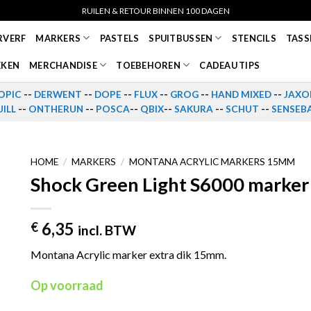
RUILEN & RETOUR BINNEN 100 DAGEN
RVERF
MARKERS
PASTELS
SPUITBUSSEN
STENCILS
TASS
EKEN
MERCHANDISE
TOEBEHOREN
CADEAU TIPS
OPIC
--
DERWENT
--
DOPE
--
FLUX
--
GROG
--
HAND MIXED
--
JAXO
ILL
--
ONTHERUN
--
POSCA
--
QBIX
--
SAKURA
--
SCHUT
--
SENSEB
HOME
/
MARKERS
/
MONTANA ACRYLIC MARKERS 15MM
Shock Green Light S6000 marker
6,35
€
incl. BTW
Montana Acrylic marker extra dik 15mm.
Op voorraad