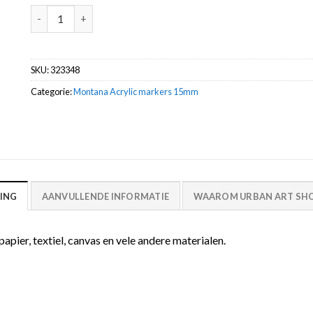
Shock Green Light S6000 marker acrylic 15mm -Montana aa
SKU:
323348
Categorie:
Montana Acrylic markers 15mm
ING
AANVULLENDE INFORMATIE
WAAROM URBAN ART SHO
ier, textiel, canvas en vele andere materialen.