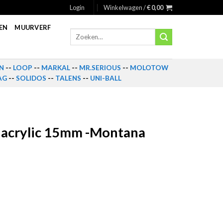
Login
Winkelwagen /
€
0,00
EN
MUURVERF
Zoeken
naar:
N
--
LOOP
--
MARKAL
--
MR.SERIOUS
--
MOLOTOW
AG
--
SOLIDOS
--
TALENS
--
UNI-BALL
 acrylic 15mm -Montana