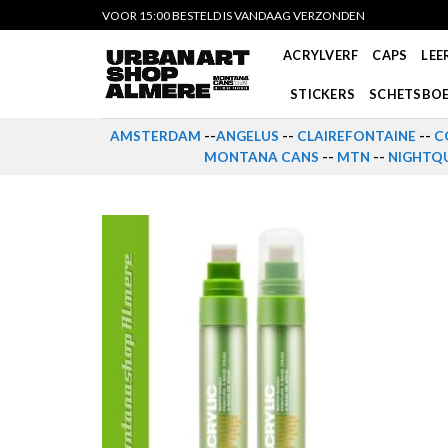
Skip
VOOR 15:00 BESTELD IS VANDAAG VERZONDEN
to
ACRYLVERF
CAPS
LEE
content
STICKERS
SCHETSBO
AMSTERDAM
--
ANGELUS
--
CLAIREFONTAINE
--
C
MONTANA CANS
--
MTN
--
NIGHTQU