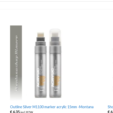
Outline Silver M1100 marker acrylic 15mm -Montana
Sh
€
6,35
€
6
incl. BTW