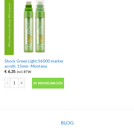
Shock Green Light S6000 marker
acrylic 15mm -Montana
€
6,35
incl. BTW
Shock Green Light S6000 marker acrylic 15mm -Montana aantal
IN WINKELWAGEN
BLOG