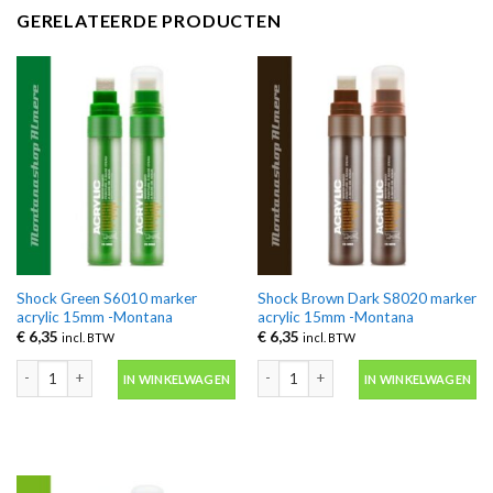
GERELATEERDE PRODUCTEN
Shock Green S6010 marker
Shock Brown Dark S8020 marker
acrylic 15mm -Montana
acrylic 15mm -Montana
€
6,35
€
6,35
incl. BTW
incl. BTW
Shock Green S6010 marker acrylic 15mm -Montana aantal
Shock Brown Dark S8020 marker acry
IN WINKELWAGEN
IN WINKELWAGEN