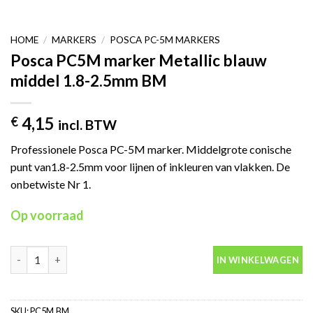
HOME
/
MARKERS
/
POSCA PC-5M MARKERS
Posca PC5M marker Metallic blauw
middel 1.8-2.5mm BM
4,15
€
incl. BTW
Professionele Posca PC-5M marker. Middelgrote conische
punt van1.8-2.5mm voor lijnen of inkleuren van vlakken. De
onbetwiste Nr 1.
Op voorraad
Posca PC5M marker Metallic blauw middel 1.8-2.5mm BM aantal
IN WINKELWAGEN
SKU:
PC5M.BM