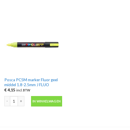
Posca PC5M marker Fluor geel
middel 1.8-2.5mm J FLUO
€
4,15
incl. BTW
Posca PC5M marker Fluor geel middel 1.8-2.5mm J FLUO aantal
IN WINKELWAGEN