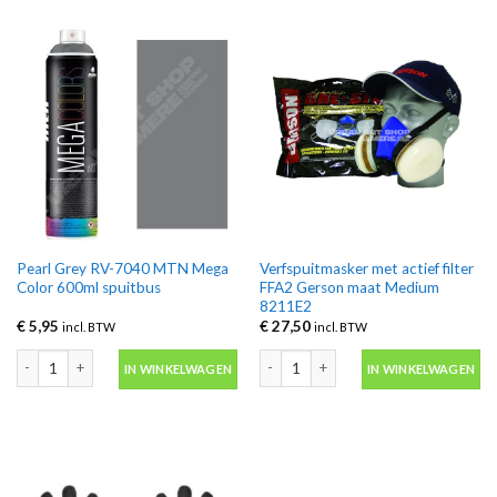
Pearl Grey RV-7040 MTN Mega
Verfspuitmasker met actief filter
Color 600ml spuitbus
FFA2 Gerson maat Medium
8211E2
€
5,95
€
27,50
incl. BTW
incl. BTW
Pearl Grey RV-7040 MTN Mega Color 600ml spuitbus aantal
Verfspuitmasker met actief filter F
IN WINKELWAGEN
IN WINKELWAGEN