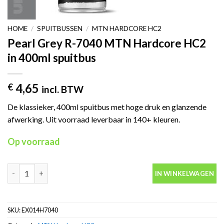
HOME
/
SPUITBUSSEN
/
MTN HARDCORE HC2
Pearl Grey R-7040 MTN Hardcore HC2
in 400ml spuitbus
4,65
€
incl. BTW
De klassieker, 400ml spuitbus met hoge druk en glanzende
afwerking. Uit voorraad leverbaar in 140+ kleuren.
Op voorraad
Pearl Grey R-7040 MTN Hardcore HC2 in 400ml spuitbus aantal
IN WINKELWAGEN
SKU:
EX014H7040