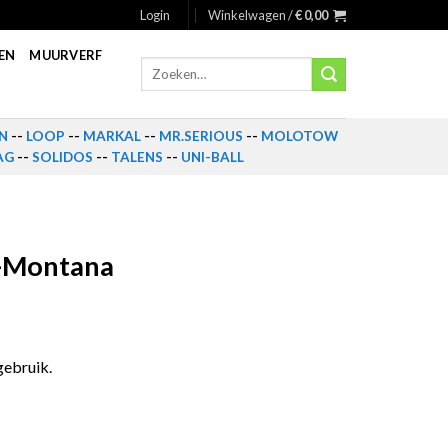
Login
Winkelwagen /
€
0,00
EN
MUURVERF
Zoeken
naar:
N
--
LOOP
--
MARKAL
--
MR.SERIOUS
--
MOLOTOW
AG
--
SOLIDOS
--
TALENS
--
UNI-BALL
 -Montana
gebruik.