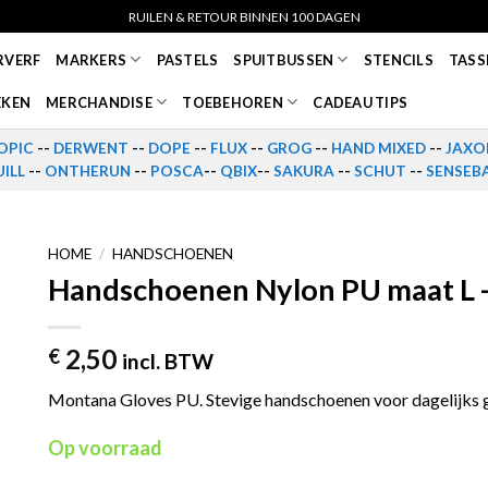
RUILEN & RETOUR BINNEN 100 DAGEN
RVERF
MARKERS
PASTELS
SPUITBUSSEN
STENCILS
TASS
EKEN
MERCHANDISE
TOEBEHOREN
CADEAU TIPS
OPIC
--
DERWENT
--
DOPE
--
FLUX
--
GROG
--
HAND MIXED
--
JAXO
ILL
--
ONTHERUN
--
POSCA
--
QBIX
--
SAKURA
--
SCHUT
--
SENSEB
HOME
/
HANDSCHOENEN
Handschoenen Nylon PU maat L
2,50
€
incl. BTW
Montana Gloves PU. Stevige handschoenen voor dagelijks 
Op voorraad