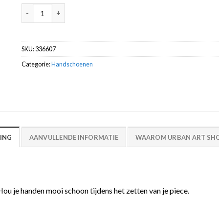
Handschoenen Nylon PU maat L -Montana aantal
SKU:
336607
Categorie:
Handschoenen
ING
AANVULLENDE INFORMATIE
WAAROM URBAN ART SHO
u je handen mooi schoon tijdens het zetten van je piece.