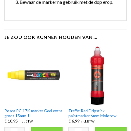
Bewaar de marker na gebruik met de dop erop.
JE ZOU OOK KUNNEN HOUDEN VAN …
Posca PC-17K marker Geel extra
Traffic Red Dripstick
groot 15mm J
paintmarker 6mm Molotow
€
10,95
€
6,99
incl. BTW
incl. BTW
Posca PC-17K marker Geel extra groot 15mm J aantal
Traffic Red Dripstick paintmarker 6