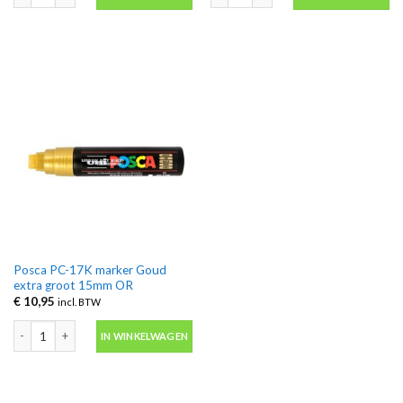
Posca PC-17K marker Goud
extra groot 15mm OR
€
10,95
incl. BTW
Posca PC-17K marker Goud extra groot 15mm OR aantal
IN WINKELWAGEN