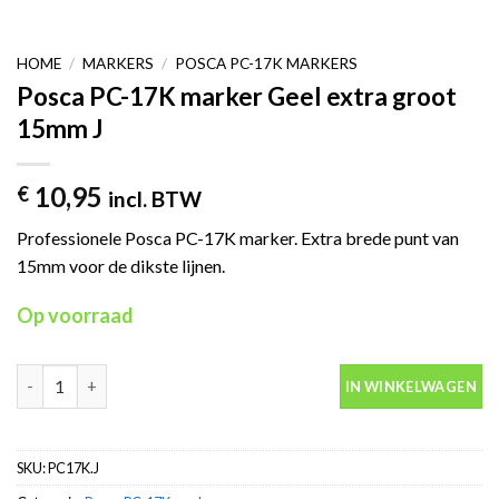
HOME
/
MARKERS
/
POSCA PC-17K MARKERS
Posca PC-17K marker Geel extra groot
15mm J
10,95
€
incl. BTW
Professionele Posca PC-17K marker. Extra brede punt van
15mm voor de dikste lijnen.
Op voorraad
Posca PC-17K marker Geel extra groot 15mm J aantal
IN WINKELWAGEN
SKU:
PC17K.J