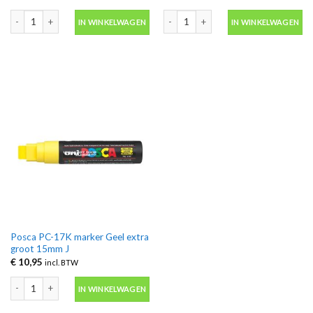
Grog Squeezer 25 FMP Diving Blue paint marker 25mm aantal
Traffic Red Dripstick paintmarker 6
IN WINKELWAGEN
IN WINKELWAGEN
Posca PC-17K marker Geel extra
groot 15mm J
€
10,95
incl. BTW
Posca PC-17K marker Geel extra groot 15mm J aantal
IN WINKELWAGEN