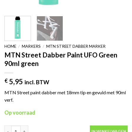
HOME
/
MARKERS
/
MTN STREET DABBER MARKER
MTN Street Dabber Paint UFO Green
90ml green
5,95
€
incl. BTW
MTN Street paint dabber met 18mm tip en gevuld met 90ml
verf.
Op voorraad
MTN Street Dabber Paint UFO Green 90ml green aantal
IN WINKELWAGEN