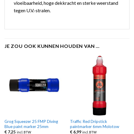
vloeibaarheid, hoge dekkracht en sterke weerstand
tegen U.V.-stralen.
JE ZOU OOK KUNNEN HOUDEN VAN …
Grog Squeezer 25 FMP Diving
Traffic Red Dripstick
Blue paint marker 25mm
paintmarker 6mm Molotow
€
7,25
€
6,99
incl. BTW
incl. BTW