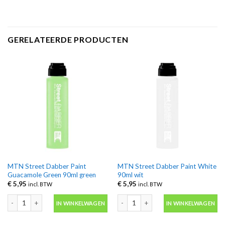
GERELATEERDE PRODUCTEN
MTN Street Dabber Paint
MTN Street Dabber Paint White
Guacamole Green 90ml green
90ml wit
€
5,95
€
5,95
incl. BTW
incl. BTW
MTN Street Dabber Paint Guacamole Green 90ml green aantal
MTN Street Dabber Paint White 90ml 
IN WINKELWAGEN
IN WINKELWAGEN