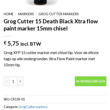
HOME
/
MARKERS
/
GROG CUTTER MARKERS
Grog Cutter 15 Death Black Xtra flow
paint marker 15mm chisel
5,75
€
incl. BTW
Grog XFP 15 cutter marker met chisel tip. Voor de dikste
tags op alle ondergronden. Xtra Flow Paint marker met
15mm tip.
Grog Cutter 15 Death Black Xtra flow paint marker 15mm chisel 
IN WINKELWAGEN
SKU:
CR15X-01
Categorie:
Grog Cutter markers