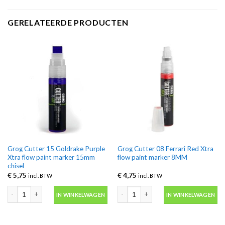
GERELATEERDE PRODUCTEN
Grog Cutter 15 Goldrake Purple
Grog Cutter 08 Ferrari Red Xtra
Xtra flow paint marker 15mm
flow paint marker 8MM
chisel
€
5,75
€
4,75
incl. BTW
incl. BTW
Grog Cutter 15 Goldrake Purple Xtra flow paint marker 15mm chisel aantal
Grog Cutter 08 Ferrari Red Xtra flow
IN WINKELWAGEN
IN WINKELWAGEN