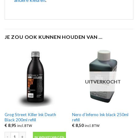
JE ZOU OOK KUNNEN HOUDEN VAN …
UITVERKOCHT
Grog Street Killer Ink Death
Nero d’Inferno Ink black 250ml
Black 200ml refill
refill
€
8,95
€
8,50
incl. BTW
incl. BTW
Grog Street Killer Ink Death Black 200ml refill aantal
IN WINKELWAGEN