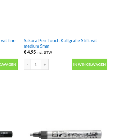
 wit fine
Sakura Pen Touch Kalligrafie Stift wit
medium 5mm
€
4,95
incl. BTW
 wit fine 1.8mm aantal
Sakura Pen Touch Kalligrafie Stift wit medium 5mm aantal
ELWAGEN
IN WINKELWAGEN