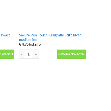
t zwart
Sakura Pen Touch Kalligrafie Stift zilver
medium 5mm
€
4,95
incl. BTW
 zwart fine 1.8mm aantal
Sakura Pen Touch Kalligrafie Stift zilver medium 5mm aanta
ELWAGEN
IN WINKELWAGEN