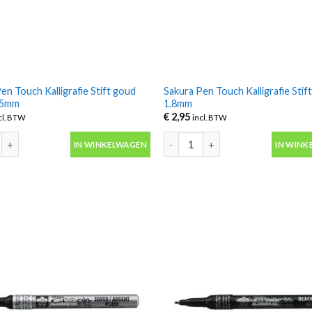
en Touch Kalligrafie Stift goud
Sakura Pen Touch Kalligrafie Stift
 5mm
1.8mm
€
2,95
cl. BTW
incl. BTW
en Touch Kalligrafie Stift goud medium 5mm aantal
Sakura Pen Touch Kalligrafie Stift
IN WINKELWAGEN
IN WINK