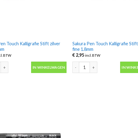
en Touch Kalligrafie Stift zilver
Sakura Pen Touch Kalligrafie Stif
8mm
fine 1.8mm
€
2,95
cl. BTW
incl. BTW
en Touch Kalligrafie Stift zilver fine 1.8mm aantal
Sakura Pen Touch Kalligrafie Stift
IN WINKELWAGEN
IN WINK