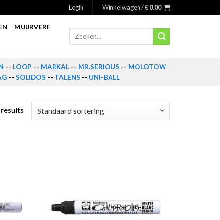
Login
Winkelwagen /
€
0,00
EN
MUURVERF
Zoeken
naar:
N
--
LOOP
--
MARKAL
--
MR.SERIOUS
--
MOLOTOW
AG
--
SOLIDOS
--
TALENS
--
UNI-BALL
 results