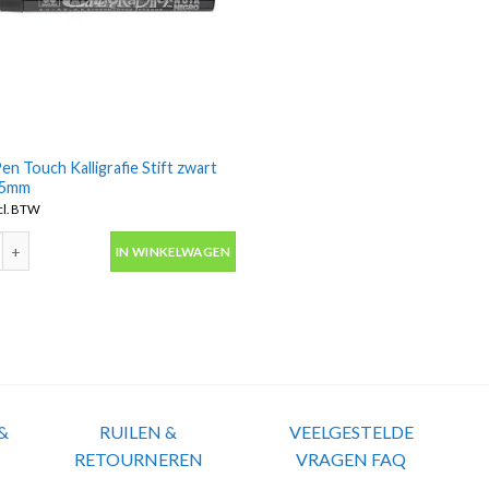
en Touch Kalligrafie Stift zwart
 5mm
cl. BTW
en Touch Kalligrafie Stift zwart medium 5mm aantal
IN WINKELWAGEN
&
RUILEN &
VEELGESTELDE
RETOURNEREN
VRAGEN FAQ