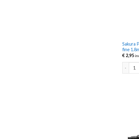
Sakura P
fine 1.
€
2,95
in
Sakura P