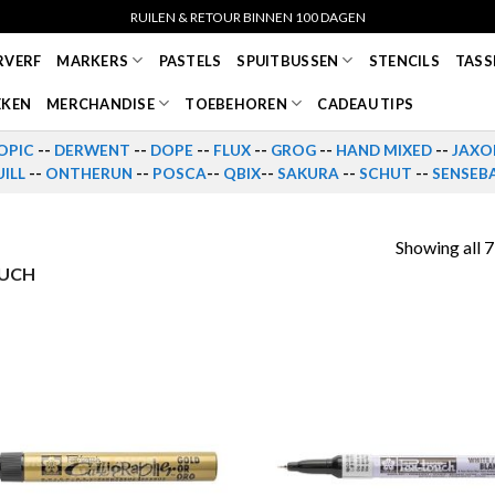
RUILEN & RETOUR BINNEN 100 DAGEN
RVERF
MARKERS
PASTELS
SPUITBUSSEN
STENCILS
TASS
EKEN
MERCHANDISE
TOEBEHOREN
CADEAU TIPS
OPIC
--
DERWENT
--
DOPE
--
FLUX
--
GROG
--
HAND MIXED
--
JAXO
ILL
--
ONTHERUN
--
POSCA
--
QBIX
--
SAKURA
--
SCHUT
--
SENSEB
Showing all 7
OUCH