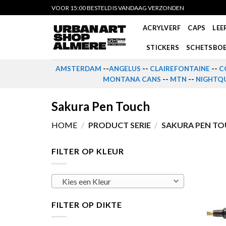
Skip
VOOR 15:00 BESTELD IS VANDAAG VERZONDEN
to
ACRYLVERF
CAPS
LEE
content
STICKERS
SCHETSBO
AMSTERDAM
--
ANGELUS
--
CLAIREFONTAINE
--
C
MONTANA CANS
--
MTN
--
NIGHTQU
Sakura Pen Touch
HOME
/
PRODUCT SERIE
/
SAKURA PEN T
FILTER OP KLEUR
Kies een Kleur
FILTER OP DIKTE