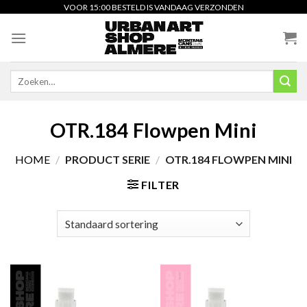
Skip
VOOR 15:00 BESTELD IS VANDAAG VERZONDEN
to
content
Zoeken
naar:
OTR.184 Flowpen Mini
HOME
/
PRODUCT SERIE
/
OTR.184 FLOWPEN MINI
FILTER