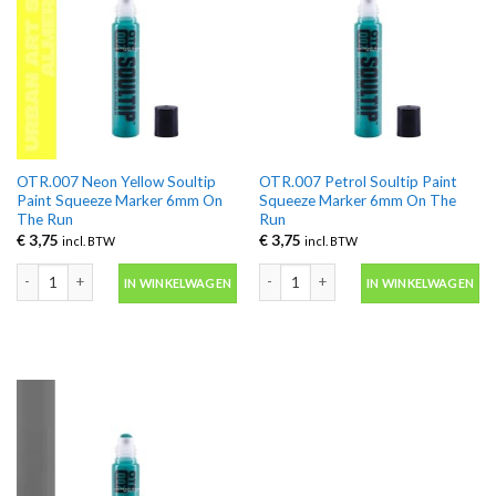
OTR.007 Neon Yellow Soultip
OTR.007 Petrol Soultip Paint
Paint Squeeze Marker 6mm On
Squeeze Marker 6mm On The
The Run
Run
€
3,75
€
3,75
incl. BTW
incl. BTW
OTR.007 Neon Yellow Soultip Paint Squeeze Marker 6mm On The Run aantal
OTR.007 Petrol Soultip Paint Squee
IN WINKELWAGEN
IN WINKELWAGEN