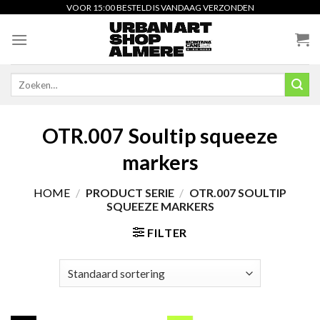
Skip
VOOR 15:00 BESTELD IS VANDAAG VERZONDEN
to
content
Zoeken
naar:
OTR.007 Soultip squeeze
markers
HOME
/
PRODUCT SERIE
/
OTR.007 SOULTIP
SQUEEZE MARKERS
FILTER