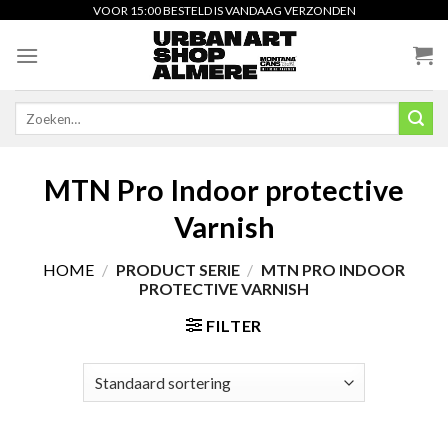
Skip
VOOR 15:00 BESTELD IS VANDAAG VERZONDEN
to
content
Zoeken
naar:
MTN Pro Indoor protective
Varnish
HOME
/
PRODUCT SERIE
/
MTN PRO INDOOR
PROTECTIVE VARNISH
FILTER