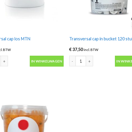
rsal cap los MTN
Transversal cap in bucket 120 s
€
37,50
cl. BTW
incl. BTW
sal cap los MTN aantal
Transversal cap in bucket 120 st
IN WINKELWAGEN
IN WINK