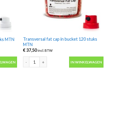
Transversal fat cap in bucket 120 stuks
tuks MTN
MTN
€
37,50
incl. BTW
uks MTN aantal
Transversal fat cap in bucket 120 stuks MTN aantal
ELWAGEN
IN WINKELWAGEN