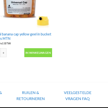
l banana cap yellow geel in bucket
ks MTN
incl. BTW
l banana cap yellow geel in bucket 120 stuks MTN aantal
IN WINKELWAGEN
&
RUILEN &
VEELGESTELDE
RETOURNEREN
VRAGEN FAQ