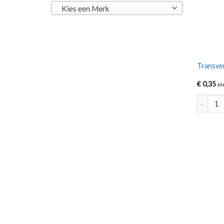
Kies een Merk
Transve
€
0,35
in
Transver