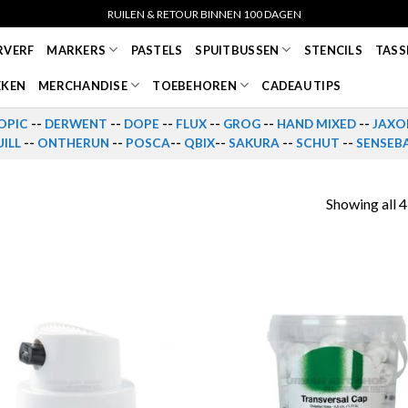
RUILEN & RETOUR BINNEN 100 DAGEN
RVERF
MARKERS
PASTELS
SPUITBUSSEN
STENCILS
TASS
EKEN
MERCHANDISE
TOEBEHOREN
CADEAU TIPS
OPIC
--
DERWENT
--
DOPE
--
FLUX
--
GROG
--
HAND MIXED
--
JAXO
ILL
--
ONTHERUN
--
POSCA
--
QBIX
--
SAKURA
--
SCHUT
--
SENSEB
Showing all 4