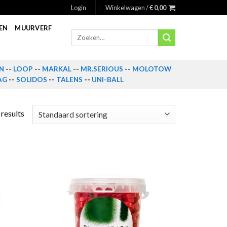
Login
Winkelwagen /
€
0,00
EN
MUURVERF
Zoeken
naar:
N
--
LOOP
--
MARKAL
--
MR.SERIOUS
--
MOLOTOW
AG
--
SOLIDOS
--
TALENS
--
UNI-BALL
 results