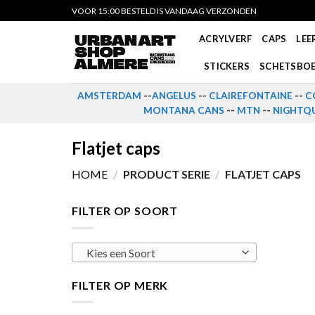
Skip
VOOR 15:00 BESTELD IS VANDAAG VERZONDEN
to
ACRYLVERF
CAPS
LEE
content
STICKERS
SCHETSBO
AMSTERDAM
--
ANGELUS
--
CLAIREFONTAINE
--
C
MONTANA CANS
--
MTN
--
NIGHTQU
Flatjet caps
HOME
/
PRODUCT SERIE
/
FLATJET CAPS
FILTER OP SOORT
Kies een Soort
FILTER OP MERK