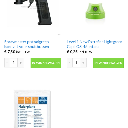
Spraymaster pistoolgreep
Level 1 New Extrafine Lightgreen
handvat voor spuitbussen
Cap LOS -Montana
€
7,50
€
0,25
incl. BTW
incl. BTW
Spraymaster pistoolgreep handvat voor spuitbussen aantal
Level 1 New Extrafine Lightgreen Ca
IN WINKELWAGEN
IN WINKELWAGEN