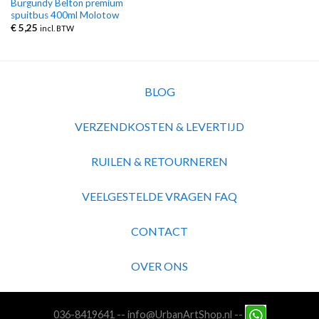
Burgundy Belton premium
spuitbus 400ml Molotow
€
5,25
incl. BTW
BLOG
VERZENDKOSTEN & LEVERTIJD
RUILEN & RETOURNEREN
VEELGESTELDE VRAGEN FAQ
CONTACT
OVER ONS
036-8419641
--
info@UrbanArtShop.nl
--