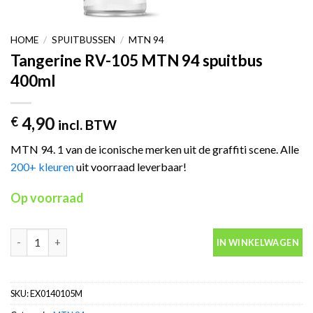
HOME
/
SPUITBUSSEN
/
MTN 94
Tangerine RV-105 MTN 94 spuitbus
400ml
4,90
€
incl. BTW
MTN 94. 1 van de iconische merken uit de graffiti scene. Alle
200+ kleuren
uit voorraad leverbaar!
Op voorraad
Tangerine RV-105 MTN 94 spuitbus 400ml aantal
IN WINKELWAGEN
SKU:
EX0140105M