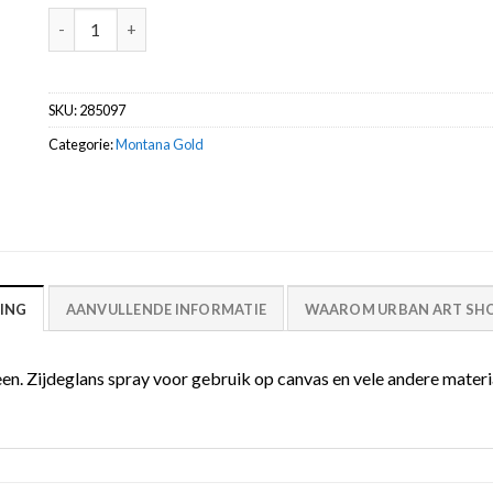
G6070 Smaragd Green Montana Gold 400ml spuitbus aantal
SKU:
285097
Categorie:
Montana Gold
ING
AANVULLENDE INFORMATIE
WAAROM URBAN ART SHO
Zijdeglans spray voor gebruik op canvas en vele andere materialen.