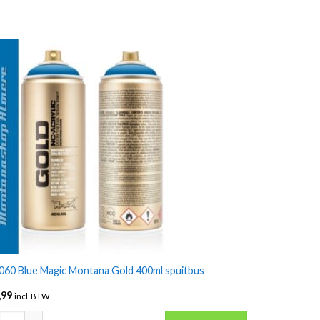
060 Blue Magic Montana Gold 400ml spuitbus
,99
incl. BTW
al
60 Blue Magic Montana Gold 400ml spuitbus aantal