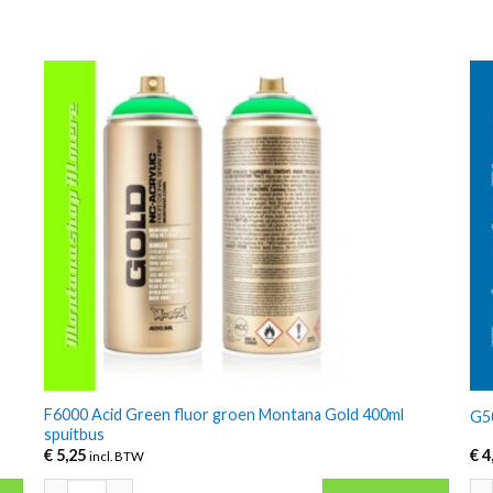
F6000 Acid Green fluor groen Montana Gold 400ml
G5
spuitbus
€
5,25
€
4
incl. BTW
F6000 Acid Green fluor groen Montana Gold 400ml spuitbus aant
G50