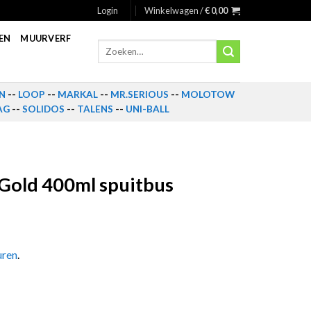
Login
Winkelwagen /
€
0,00
EN
MUURVERF
Zoeken
naar:
N
--
LOOP
--
MARKAL
--
MR.SERIOUS
--
MOLOTOW
AG
--
SOLIDOS
--
TALENS
--
UNI-BALL
old 400ml spuitbus
uren
.