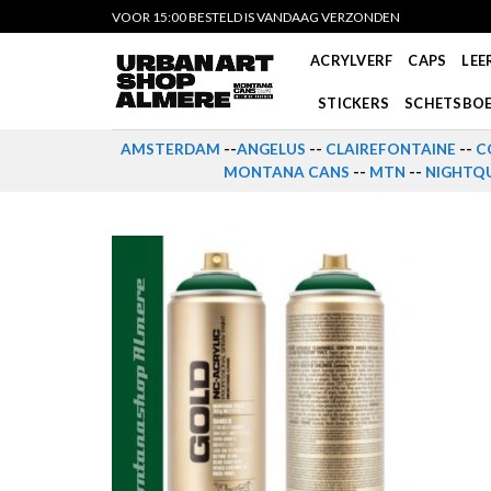
Skip
VOOR 15:00 BESTELD IS VANDAAG VERZONDEN
to
ACRYLVERF
CAPS
LEE
content
STICKERS
SCHETSBO
AMSTERDAM
--
ANGELUS
--
CLAIREFONTAINE
--
C
MONTANA CANS
--
MTN
--
NIGHTQU