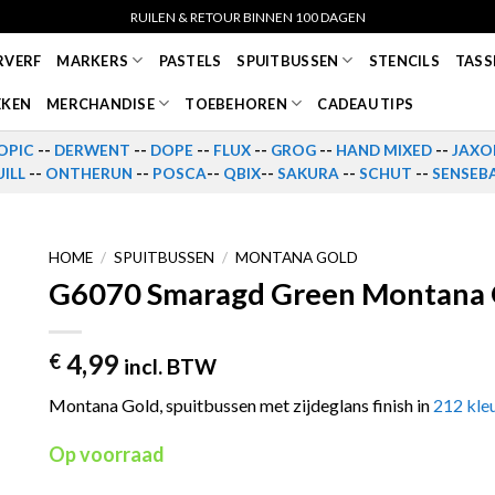
RUILEN & RETOUR BINNEN 100 DAGEN
RVERF
MARKERS
PASTELS
SPUITBUSSEN
STENCILS
TASS
EKEN
MERCHANDISE
TOEBEHOREN
CADEAU TIPS
OPIC
--
DERWENT
--
DOPE
--
FLUX
--
GROG
--
HAND MIXED
--
JAXO
ILL
--
ONTHERUN
--
POSCA
--
QBIX
--
SAKURA
--
SCHUT
--
SENSEB
HOME
/
SPUITBUSSEN
/
MONTANA GOLD
G6070 Smaragd Green Montana G
4,99
€
incl. BTW
Montana Gold, spuitbussen met zijdeglans finish in
212 kle
Op voorraad