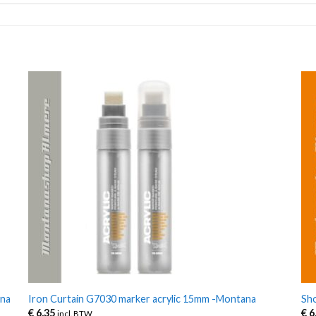
ana
Iron Curtain G7030 marker acrylic 15mm -Montana
Sho
€
6,35
€
6
incl. BTW