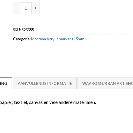
Shock Green S6010 marker acrylic 15mm -Montana aantal
SKU:
323355
Categorie:
Montana Acrylic markers 15mm
ING
AANVULLENDE INFORMATIE
WAAROM URBAN ART SHO
ier, textiel, canvas en vele andere materialen.