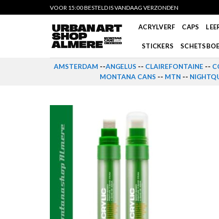
Skip
VOOR 15:00 BESTELD IS VANDAAG VERZONDEN
to
ACRYLVERF
CAPS
LEE
content
STICKERS
SCHETSBO
AMSTERDAM
--
ANGELUS
--
CLAIREFONTAINE
--
C
MONTANA CANS
--
MTN
--
NIGHTQU