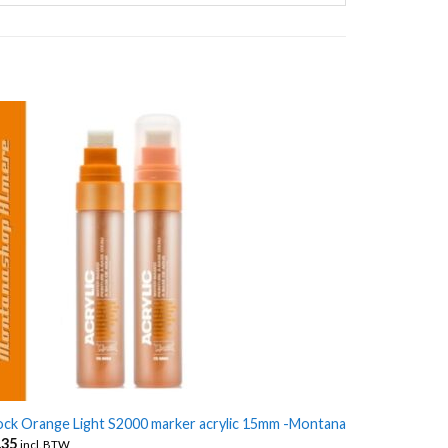
ck Orange Light S2000 marker acrylic 15mm -Montana
,35
incl. BTW