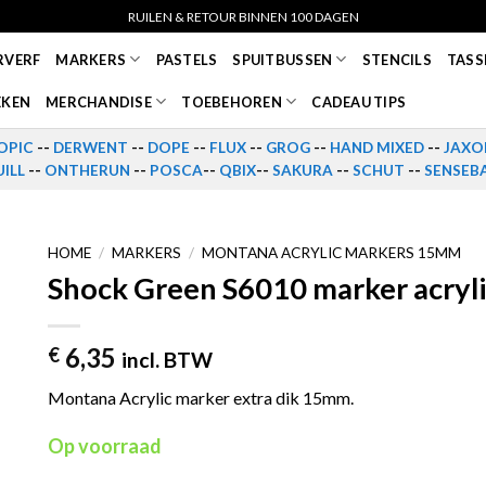
RUILEN & RETOUR BINNEN 100 DAGEN
RVERF
MARKERS
PASTELS
SPUITBUSSEN
STENCILS
TASS
EKEN
MERCHANDISE
TOEBEHOREN
CADEAU TIPS
OPIC
--
DERWENT
--
DOPE
--
FLUX
--
GROG
--
HAND MIXED
--
JAXO
ILL
--
ONTHERUN
--
POSCA
--
QBIX
--
SAKURA
--
SCHUT
--
SENSEB
HOME
/
MARKERS
/
MONTANA ACRYLIC MARKERS 15MM
Shock Green S6010 marker acry
6,35
€
incl. BTW
Montana Acrylic marker extra dik 15mm.
Op voorraad