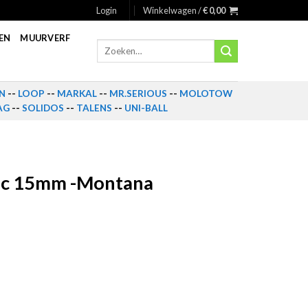
Login
Winkelwagen /
€
0,00
EN
MUURVERF
Zoeken
naar:
N
--
LOOP
--
MARKAL
--
MR.SERIOUS
--
MOLOTOW
AG
--
SOLIDOS
--
TALENS
--
UNI-BALL
lic 15mm -Montana