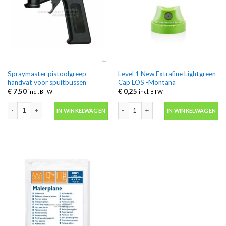
Spraymaster pistoolgreep
Level 1 New Extrafine Lightgreen
handvat voor spuitbussen
Cap LOS -Montana
€
7,50
€
0,25
incl. BTW
incl. BTW
Spraymaster pistoolgreep handvat voor spuitbussen aantal
Level 1 New Extrafine Lightgreen Ca
IN WINKELWAGEN
IN WINKELWAGEN