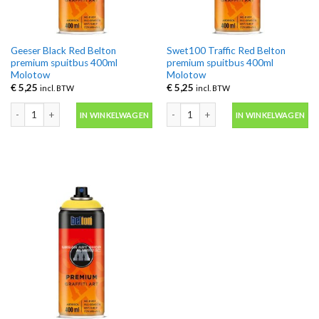
Geeser Black Red Belton
Swet100 Traffic Red Belton
premium spuitbus 400ml
premium spuitbus 400ml
Molotow
Molotow
€
5,25
€
5,25
incl. BTW
incl. BTW
Geeser Black Red Belton premium spuitbus 400ml Molotow aantal
Swet100 Traffic Red Belton premium 
IN WINKELWAGEN
IN WINKELWAGEN