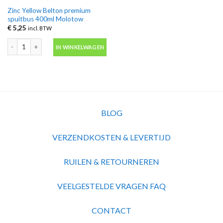
Zinc Yellow Belton premium
spuitbus 400ml Molotow
€
5,25
incl. BTW
Zinc Yellow Belton premium spuitbus 400ml Molotow aantal
IN WINKELWAGEN
BLOG
VERZENDKOSTEN & LEVERTIJD
RUILEN & RETOURNEREN
VEELGESTELDE VRAGEN FAQ
CONTACT