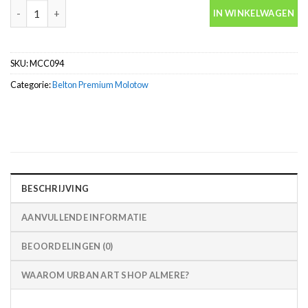
Shock Blue Belton premium spuitbus 400ml Molotow aantal
IN WINKELWAGEN
SKU:
MCC094
Categorie:
Belton Premium Molotow
BESCHRIJVING
AANVULLENDE INFORMATIE
BEOORDELINGEN (0)
WAAROM URBAN ART SHOP ALMERE?