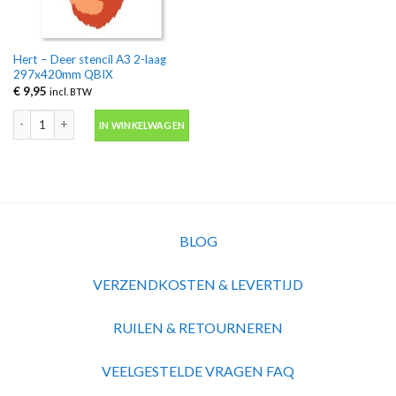
Hert – Deer stencil A3 2-laag
297x420mm QBIX
€
9,95
incl. BTW
Hert – Deer stencil A3 2-laag 297x420mm QBIX aantal
IN WINKELWAGEN
BLOG
VERZENDKOSTEN & LEVERTIJD
RUILEN & RETOURNEREN
VEELGESTELDE VRAGEN FAQ