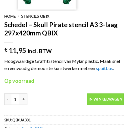
HOME
/
STENCILS QBIX
Schedel – Skull Pirate stencil A3 3-laag
297x420mm QBIX
11,95
€
incl. BTW
Hoogwaardige Graffiti stencil van Mylar plastic. Maak snel
en eenvoudig de mooiste kunstwerken met een
spuitbus
.
Op voorraad
Schedel – Skull Pirate stencil A3 3-laag 297x420mm QBIX aantal
IN WINKELWAGEN
SKU:
QSKUA301