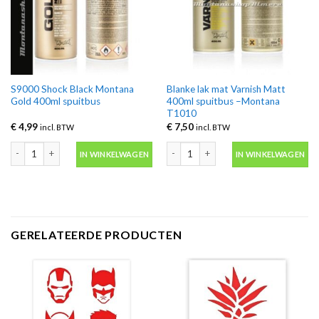
S9000 Shock Black Montana
Blanke lak mat Varnish Matt
Gold 400ml spuitbus
400ml spuitbus –Montana
T1010
€
4,99
€
7,50
incl. BTW
incl. BTW
S9000 Shock Black Montana Gold 400ml spuitbus aantal
Blanke lak mat Varnish Matt 400ml s
IN WINKELWAGEN
IN WINKELWAGEN
GERELATEERDE PRODUCTEN