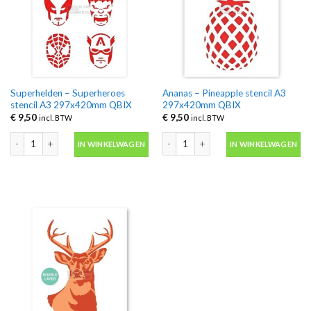
Superhelden – Superheroes
Ananas – Pineapple stencil A3
stencil A3 297x420mm QBIX
297x420mm QBIX
€
9,50
€
9,50
incl. BTW
incl. BTW
Superhelden – Superheroes stencil A3 297x420mm QBIX aantal
Ananas – Pineapple stencil A3 297x4
IN WINKELWAGEN
IN WINKELWAGEN