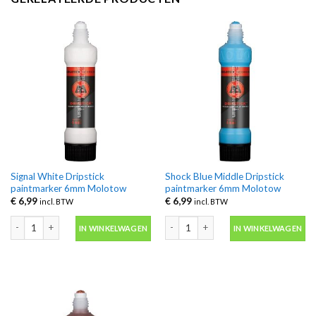
Signal White Dripstick
Shock Blue Middle Dripstick
paintmarker 6mm Molotow
paintmarker 6mm Molotow
€
6,99
€
6,99
incl. BTW
incl. BTW
Signal White Dripstick paintmarker 6mm Molotow aantal
Shock Blue Middle Dripstick paintma
IN WINKELWAGEN
IN WINKELWAGEN