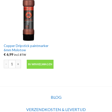
Copper Dripstick paintmarker
6mm Molotow
€
6,99
incl. BTW
Copper Dripstick paintmarker 6mm Molotow aantal
IN WINKELWAGEN
BLOG
VERZENDKOSTEN & LEVERTIJD