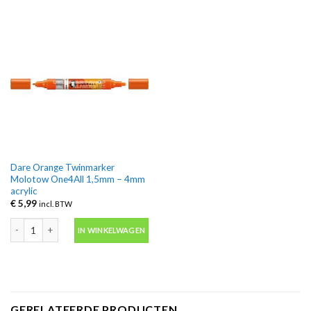
Dare Orange Twinmarker
Molotow One4All 1,5mm – 4mm
acrylic
€
5,99
incl. BTW
Dare Orange Twinmarker Molotow One4All 1,5mm - 4mm acrylic aantal
IN WINKELWAGEN
GERELATEERDE PRODUCTEN