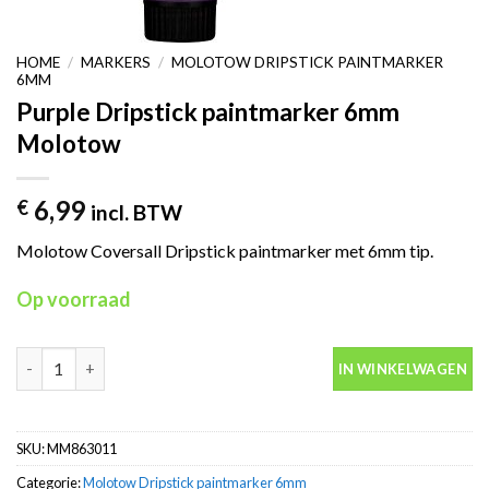
HOME
/
MARKERS
/
MOLOTOW DRIPSTICK PAINTMARKER
6MM
Purple Dripstick paintmarker 6mm
Molotow
6,99
€
incl. BTW
Molotow Coversall Dripstick paintmarker met 6mm tip.
Op voorraad
Purple Dripstick paintmarker 6mm Molotow aantal
IN WINKELWAGEN
SKU:
MM863011
Categorie:
Molotow Dripstick paintmarker 6mm