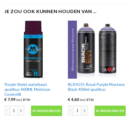
JE ZOU OOK KUNNEN HOUDEN VAN …
Purple Violet waterbasis
BLK4155 Royal Purple Montana
spuitbus 400ML Molotow
Black 400ml spuitbus
CoversAll
€
7,99
€
4,60
incl. BTW
incl. BTW
Purple Violet waterbasis spuitbus 400ML Molotow CoversAll aantal
BLK4155 Royal Purple Montana Black 
IN WINKELWAGEN
IN WINKELWAGEN