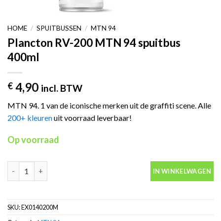
HOME
/
SPUITBUSSEN
/
MTN 94
Plancton RV-200 MTN 94 spuitbus
400ml
4,90
€
incl. BTW
MTN 94. 1 van de iconische merken uit de graffiti scene. Alle
200+ kleuren
uit voorraad leverbaar!
Op voorraad
Plancton RV-200 MTN 94 spuitbus 400ml aantal
IN WINKELWAGEN
SKU:
EX0140200M