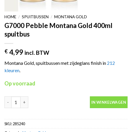
HOME
/
SPUITBUSSEN
/
MONTANA GOLD
G7000 Pebble Montana Gold 400ml
spuitbus
4,99
€
incl. BTW
Montana Gold, spuitbussen met zijdeglans finish in
212
kleuren
.
Op voorraad
G7000 Pebble Montana Gold 400ml spuitbus aantal
IN WINKELWAGEN
SKU:
285240