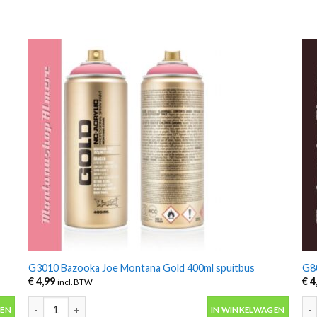
G3010 Bazooka Joe Montana Gold 400ml spuitbus
G8
€
4,99
€
4
incl. BTW
tal
G3010 Bazooka Joe Montana Gold 400ml spuitbus aantal
G80
GEN
IN WINKELWAGEN