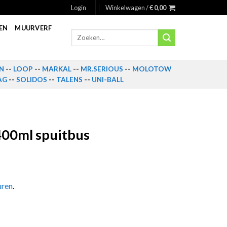
Login
Winkelwagen /
€
0,00
EN
MUURVERF
Zoeken
naar:
N
--
LOOP
--
MARKAL
--
MR.SERIOUS
--
MOLOTOW
AG
--
SOLIDOS
--
TALENS
--
UNI-BALL
00ml spuitbus
uren
.