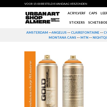
Skip
VOOR 15:00 BESTELD IS VANDAAG VERZONDEN
to
ACRYLVERF
CAPS
LEE
content
STICKERS
SCHETSBO
AMSTERDAM
--
ANGELUS
--
CLAIREFONTAINE
--
C
MONTANA CANS
--
MTN
--
NIGHTQU