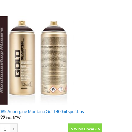
085 Aubergine Montana Gold 400ml spuitbus
,99
incl. BTW
85 Aubergine Montana Gold 400ml spuitbus aantal
IN WINKELWAGEN