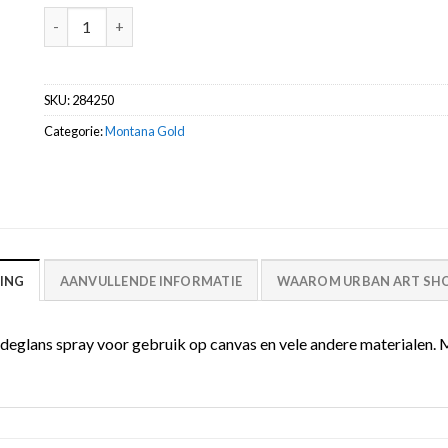
G2050 Orangina Montana Gold 400ml spuitbus aantal
SKU:
284250
Categorie:
Montana Gold
ING
AANVULLENDE INFORMATIE
WAAROM URBAN ART SHO
glans spray voor gebruik op canvas en vele andere materialen. Met o