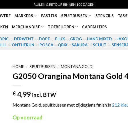
RUILEN & RETOUR BINNEN 100 DAGEN
RVERF
MARKERS
PASTELS
SPUITBUSSEN
STENCILS
TASS
EKEN
MERCHANDISE
TOEBEHOREN
CADEAU TIPS
OPIC
--
DERWENT
--
DOPE
--
FLUX
--
GROG
--
HAND MIXED
--
JAXO
ILL
--
ONTHERUN
--
POSCA
--
QBIX
--
SAKURA
--
SCHUT
--
SENSEB
HOME
/
SPUITBUSSEN
/
MONTANA GOLD
G2050 Orangina Montana Gold 4
4,99
€
incl. BTW
Montana Gold, spuitbussen met zijdeglans finish in
212 kle
Op voorraad