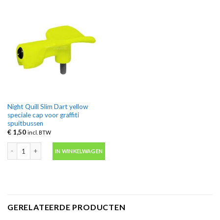
Night Quill Slim Dart yellow
speciale cap voor graffiti
spuitbussen
€
1,50
incl. BTW
Night Quill Slim Dart yellow speciale cap voor graffiti spuitbussen aantal
IN WINKELWAGEN
GERELATEERDE PRODUCTEN