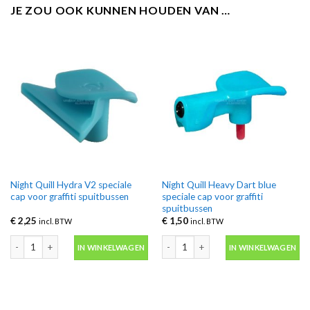
JE ZOU OOK KUNNEN HOUDEN VAN …
Night Quill Hydra V2 speciale
Night Quill Heavy Dart blue
cap voor graffiti spuitbussen
speciale cap voor graffiti
spuitbussen
€
2,25
€
1,50
incl. BTW
incl. BTW
Night Quill Hydra V2 speciale cap voor graffiti spuitbussen aantal
Night Quill Heavy Dart blue speciale c
IN WINKELWAGEN
IN WINKELWAGEN