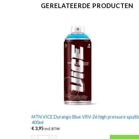
GERELATEERDE PRODUCTEN
MTN VICE Durango Blue VRV-26 high pressure spuit
400ml
€
3,95
incl. BTW
MTN VICE Durango Blue VRV-26 high pressure spuitbus