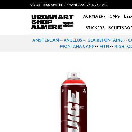
Skip
VOOR 15:00 BESTELD IS VANDAAG VERZONDEN
to
ACRYLVERF
CAPS
LEE
content
STICKERS
SCHETSBO
AMSTERDAM
--
ANGELUS
--
CLAIREFONTAINE
--
C
MONTANA CANS
--
MTN
--
NIGHTQU