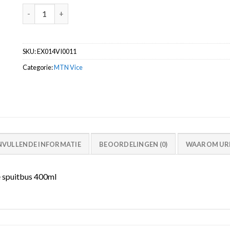
MTN VICE Madrid Red VRV-11 high pressure spuitbus 400ml
SKU:
EX014VI0011
Categorie:
MTN Vice
NVULLENDE INFORMATIE
BEOORDELINGEN (0)
WAAROM URB
 spuitbus 400ml