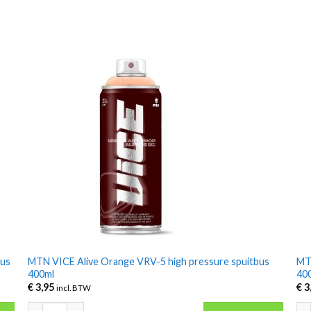
bus
MTN VICE Alive Orange VRV-5 high pressure spuitbus
MTN
400ml
40
€
3,95
€
3
incl. BTW
 400ml aantal
MTN VICE Alive Orange VRV-5 high pressure spuitbus 400ml aan
MTN