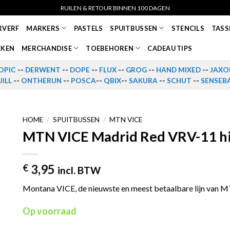
RUILEN & RETOUR BINNEN 100 DAGEN
RVERF
MARKERS
PASTELS
SPUITBUSSEN
STENCILS
TASS
EKEN
MERCHANDISE
TOEBEHOREN
CADEAU TIPS
OPIC
--
DERWENT
--
DOPE
--
FLUX
--
GROG
--
HAND MIXED
--
JAXO
ILL
--
ONTHERUN
--
POSCA
--
QBIX
--
SAKURA
--
SCHUT
--
SENSEB
HOME
/
SPUITBUSSEN
/
MTN VICE
MTN VICE Madrid Red VRV-11 hi
3,95
€
incl. BTW
Montana VICE, de nieuwste en meest betaalbare lijn van 
Op voorraad