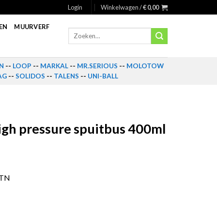
Login
Winkelwagen /
€
0,00
EN
MUURVERF
Zoeken
naar:
N
--
LOOP
--
MARKAL
--
MR.SERIOUS
--
MOLOTOW
AG
--
SOLIDOS
--
TALENS
--
UNI-BALL
gh pressure spuitbus 400ml
MTN