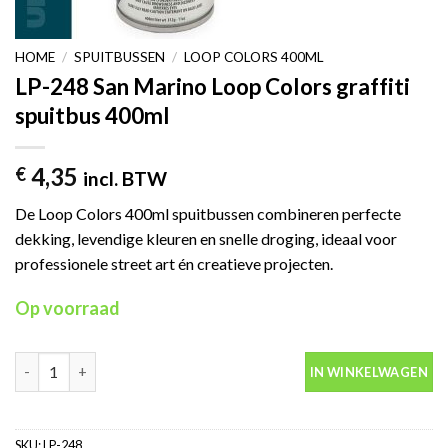
HOME
/
SPUITBUSSEN
/
LOOP COLORS 400ML
LP-248 San Marino Loop Colors graffiti
spuitbus 400ml
4,35
€
incl. BTW
De Loop Colors 400ml spuitbussen combineren perfecte
dekking, levendige kleuren en snelle droging, ideaal voor
professionele street art én creatieve projecten.
Op voorraad
LP-248 San Marino Loop Colors graffiti spuitbus 400ml aantal
IN WINKELWAGEN
SKU:
LP-248