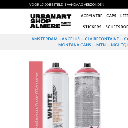
Skip
VOOR 15:00 BESTELD IS VANDAAG VERZONDEN
to
ACRYLVERF
CAPS
LEE
content
STICKERS
SCHETSBO
AMSTERDAM
--
ANGELUS
--
CLAIREFONTAINE
--
C
MONTANA CANS
--
MTN
--
NIGHTQU