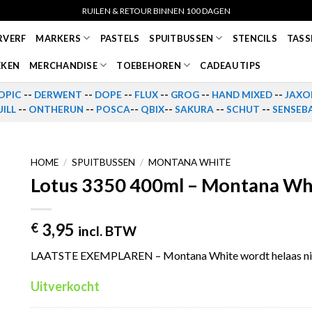
RUILEN & RETOUR BINNEN 100 DAGEN
RVERF
MARKERS
PASTELS
SPUITBUSSEN
STENCILS
TASS
EKEN
MERCHANDISE
TOEBEHOREN
CADEAU TIPS
OPIC
--
DERWENT
--
DOPE
--
FLUX
--
GROG
--
HAND MIXED
--
JAXO
ILL
--
ONTHERUN
--
POSCA
--
QBIX
--
SAKURA
--
SCHUT
--
SENSEB
HOME
/
SPUITBUSSEN
/
MONTANA WHITE
Lotus 3350 400ml – Montana Wh
3,95
€
incl. BTW
LAATSTE EXEMPLAREN – Montana White wordt helaas ni
Uitverkocht