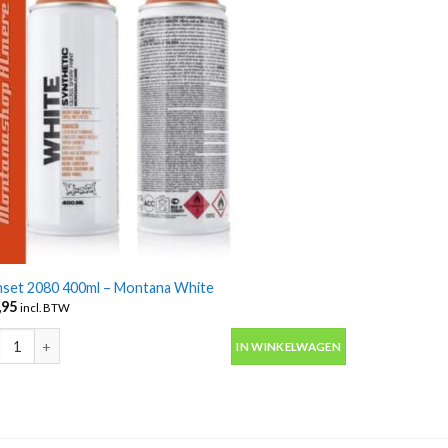
nset 2080 400ml – Montana White
,95
incl. BTW
set 2080 400ml - Montana White aantal
IN WINKELWAGEN