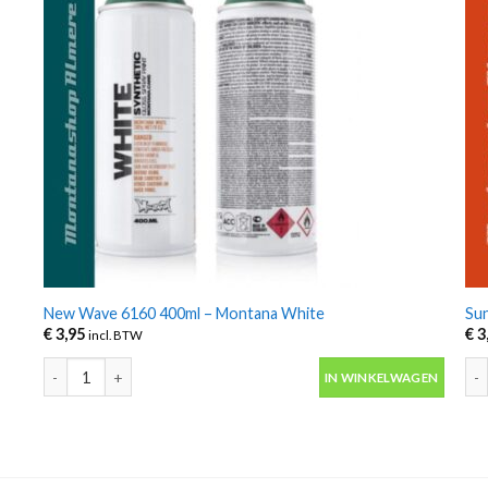
New Wave 6160 400ml – Montana White
Su
€
3,95
€
3
incl. BTW
New Wave 6160 400ml - Montana White aantal
Sun
IN WINKELWAGEN