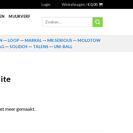
Login
Winkelwagen /
€
0,00
EN
MUURVERF
Zoeken
naar:
N
--
LOOP
--
MARKAL
--
MR.SERIOUS
--
MOLOTOW
AG
--
SOLIDOS
--
TALENS
--
UNI-BALL
ite
et meer gemaakt.