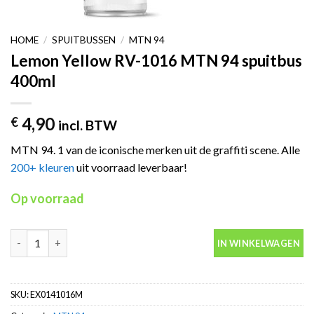
HOME
/
SPUITBUSSEN
/
MTN 94
Lemon Yellow RV-1016 MTN 94 spuitbus
400ml
4,90
€
incl. BTW
MTN 94. 1 van de iconische merken uit de graffiti scene. Alle
200+ kleuren
uit voorraad leverbaar!
Op voorraad
Lemon Yellow RV-1016 MTN 94 spuitbus 400ml aantal
IN WINKELWAGEN
SKU:
EX0141016M