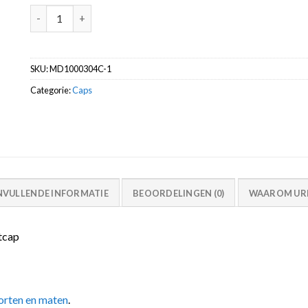
Lego cap LOS MTN aantal
SKU:
MD1000304C-1
Categorie:
Caps
NVULLENDE INFORMATIE
BEOORDELINGEN (0)
WAAROM URB
tcap
orten en maten
.