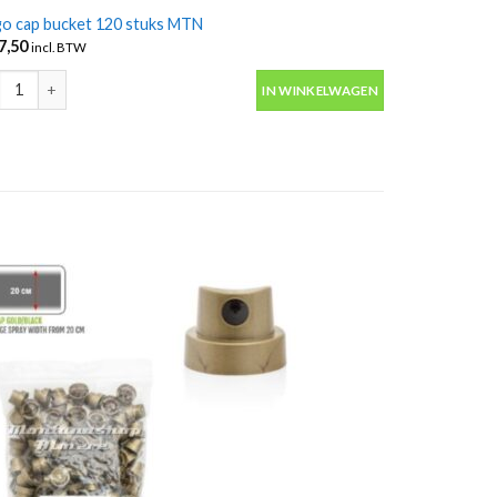
go cap bucket 120 stuks MTN
7,50
incl. BTW
o cap bucket 120 stuks MTN aantal
IN WINKELWAGEN