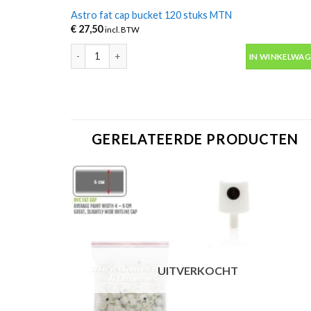
Astro fat cap bucket 120 stuks MTN
€
27,50
incl. BTW
Astro fat cap bucket 120 stuks MTN aantal
IN WINKELWA
GERELATEERDE PRODUCTEN
UITVERKOCHT