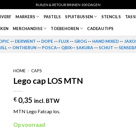
RUILEN & RETOUR BINNEN 100 DAGEN
RVERF
MARKERS
PASTELS
SPUITBUSSEN
STENCILS
TASS
EKEN
MERCHANDISE
TOEBEHOREN
CADEAU TIPS
OPIC
--
DERWENT
--
DOPE
--
FLUX
--
GROG
--
HAND MIXED
--
JAXO
ILL
--
ONTHERUN
--
POSCA
--
QBIX
--
SAKURA
--
SCHUT
--
SENSEB
HOME
/
CAPS
Lego cap LOS MTN
0,35
€
incl. BTW
MTN Lego Fatcap los.
Op voorraad