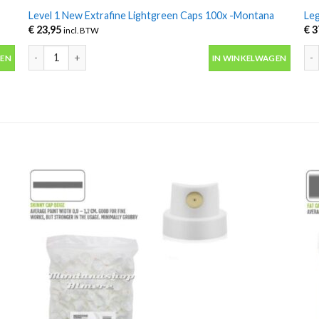
Level 1 New Extrafine Lightgreen Caps 100x -Montana
Le
€
23,95
€
3
incl. BTW
Level 1 New Extrafine Lightgreen Caps 100x -Montana aantal
Leg
GEN
IN WINKELWAGEN