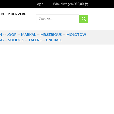
Login
Winkelwagen /
€
0,00
EN
MUURVERF
Zoeken
naar:
N
--
LOOP
--
MARKAL
--
MR.SERIOUS
--
MOLOTOW
AG
--
SOLIDOS
--
TALENS
--
UNI-BALL