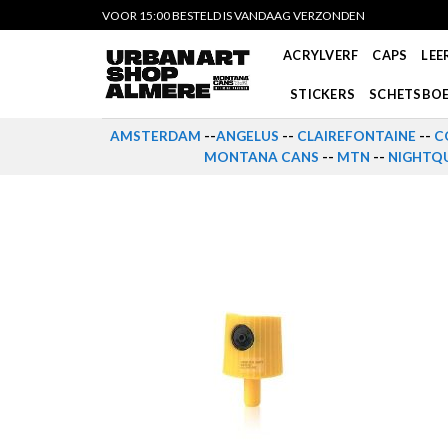
Skip
VOOR 15:00 BESTELD IS VANDAAG VERZONDEN
to
ACRYLVERF
CAPS
LEE
content
STICKERS
SCHETSBO
AMSTERDAM
--
ANGELUS
--
CLAIREFONTAINE
--
C
MONTANA CANS
--
MTN
--
NIGHTQU