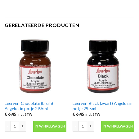
GERELATEERDE PRODUCTEN
Leerverf Chocolate (bruin)
Leerverf Black (zwart) Angelus in
Angelus in potje 29.5ml
potje 29.5ml
€
6,45
€
6,45
incl. BTW
incl. BTW
Leerverf Chocolate (bruin) Angelus in potje 29.5ml aantal
Leerverf Black (zwart) Angelus in potj
IN WINKELWAGEN
IN WINKELWAGEN