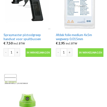
Spraymaster pistoolgreep
Afdek folie medium 4x5m
handvat voor spuitbussen
wegwerp 0.015mm
€
7,50
€
2,95
incl. BTW
incl. BTW
Spraymaster pistoolgreep handvat voor spuitbussen aantal
Afdek folie medium 4x5m wegwerp 0.
IN WINKELWAGEN
IN WINKELWAGEN