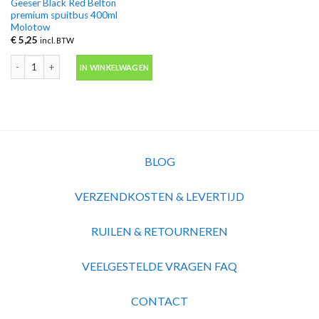
Geeser Black Red Belton
premium spuitbus 400ml
Molotow
€
5,25
incl. BTW
Geeser Black Red Belton premium spuitbus 400ml Molotow aantal
IN WINKELWAGEN
BLOG
VERZENDKOSTEN & LEVERTIJD
RUILEN & RETOURNEREN
VEELGESTELDE VRAGEN FAQ
CONTACT