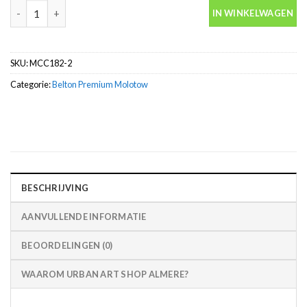
Khaki Green Belton premium spuitbus 400ml Molotow aantal
IN WINKELWAGEN
SKU:
MCC182-2
Categorie:
Belton Premium Molotow
BESCHRIJVING
AANVULLENDE INFORMATIE
BEOORDELINGEN (0)
WAAROM URBAN ART SHOP ALMERE?