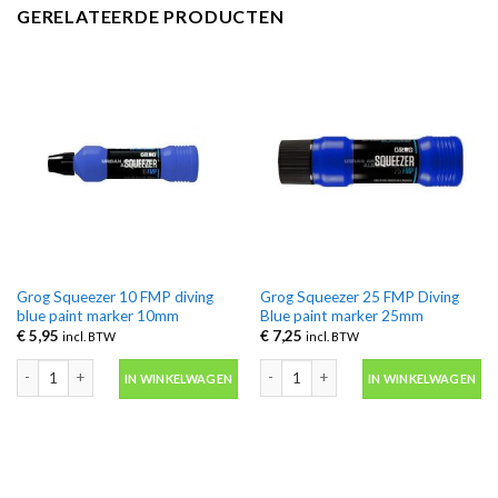
GERELATEERDE PRODUCTEN
Grog Squeezer 10 FMP diving
Grog Squeezer 25 FMP Diving
blue paint marker 10mm
Blue paint marker 25mm
€
5,95
€
7,25
incl. BTW
incl. BTW
Grog Squeezer 10 FMP diving blue paint marker 10mm aantal
Grog Squeezer 25 FMP Diving Blue pa
IN WINKELWAGEN
IN WINKELWAGEN