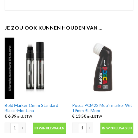
JE ZOU OOK KUNNEN HOUDEN VAN …
Bold Marker 15mm Standard
Posca PCM22 Mop’r marker Wit
Black -Montana
19mm BL Mopr
€
6,99
€
13,50
incl. BTW
incl. BTW
Bold Marker 15mm Standard Black -Montana aantal
Posca PCM22 Mop'r marker Wit 19mm
IN WINKELWAGEN
IN WINKELWAGEN