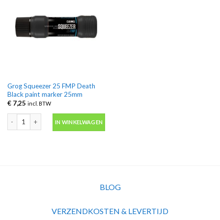
Grog Squeezer 25 FMP Death
Black paint marker 25mm
€
7,25
incl. BTW
Grog Squeezer 25 FMP Death Black paint marker 25mm aantal
IN WINKELWAGEN
BLOG
VERZENDKOSTEN & LEVERTIJD