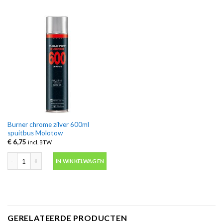
Burner chrome zilver 600ml
spuitbus Molotow
€
6,75
incl. BTW
Burner chrome zilver 600ml spuitbus Molotow aantal
IN WINKELWAGEN
GERELATEERDE PRODUCTEN