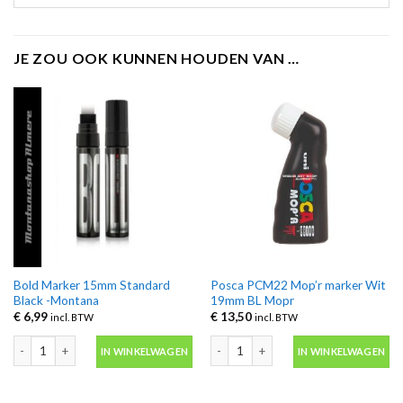
JE ZOU OOK KUNNEN HOUDEN VAN …
Bold Marker 15mm Standard
Posca PCM22 Mop’r marker Wit
Black -Montana
19mm BL Mopr
€
6,99
€
13,50
incl. BTW
incl. BTW
Bold Marker 15mm Standard Black -Montana aantal
Posca PCM22 Mop'r marker Wit 19mm
IN WINKELWAGEN
IN WINKELWAGEN