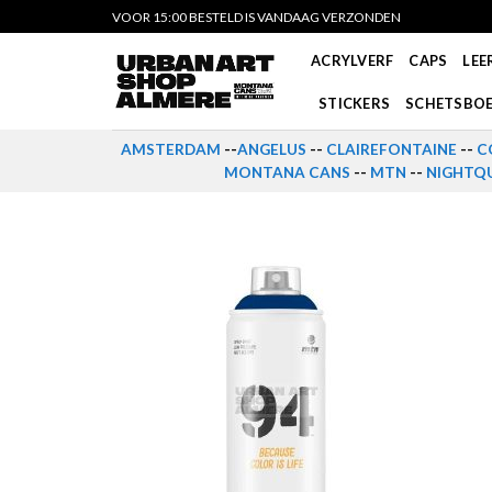
Skip
VOOR 15:00 BESTELD IS VANDAAG VERZONDEN
to
ACRYLVERF
CAPS
LEE
content
STICKERS
SCHETSBO
AMSTERDAM
--
ANGELUS
--
CLAIREFONTAINE
--
C
MONTANA CANS
--
MTN
--
NIGHTQU