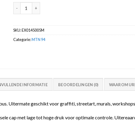
Dark Blue RV-5005 MTN 94 spuitbus 400ml aantal
SKU:
EX0145005M
Categorie:
MTN 94
NVULLENDE INFORMATIE
BEOORDELINGEN (0)
WAAROM URB
. Uitermate geschikt voor graffiti, streetart, murals, workshops
sele cap met lage tot hoge druk voor optimale controle. Uitereaard