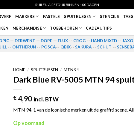
RUILEN & RETOUR BINNEN 100 DAGEN
RVERF
MARKERS
PASTELS
SPUITBUSSEN
STENCILS
TASS
EKEN
MERCHANDISE
TOEBEHOREN
CADEAU TIPS
OPIC
--
DERWENT
--
DOPE
--
FLUX
--
GROG
--
HAND MIXED
--
JAXO
ILL
--
ONTHERUN
--
POSCA
--
QBIX
--
SAKURA
--
SCHUT
--
SENSEB
HOME
/
SPUITBUSSEN
/
MTN 94
Dark Blue RV-5005 MTN 94 spui
4,90
€
incl. BTW
MTN 94. 1 van de iconische merken uit de graffiti scene. Al
Op voorraad