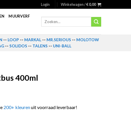
Login
Winkelwagen /
€
0,00
EN
MUURVERF
Zoeken
naar:
N
--
LOOP
--
MARKAL
--
MR.SERIOUS
--
MOLOTOW
AG
--
SOLIDOS
--
TALENS
--
UNI-BALL
tbus 400ml
le
200+ kleuren
uit voorraad leverbaar!