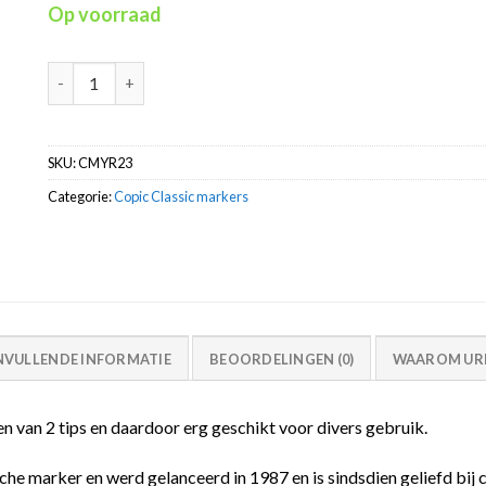
Op voorraad
Copic Classic YR23 Yellow Ochre inkt marker alcohol aantal
SKU:
CMYR23
Categorie:
Copic Classic markers
NVULLENDE INFORMATIE
BEOORDELINGEN (0)
WAAROM URB
n van 2 tips en daardoor erg geschikt voor divers gebruik.
che marker en werd gelanceerd in 1987 en is sindsdien geliefd bij 