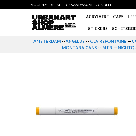
Skip
VOOR 15:00 BESTELD IS VANDAAG VERZONDEN
to
ACRYLVERF
CAPS
LEE
content
STICKERS
SCHETSBO
AMSTERDAM
--
ANGELUS
--
CLAIREFONTAINE
--
C
MONTANA CANS
--
MTN
--
NIGHTQU