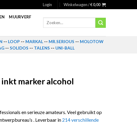
Login
Winkelwagen /
€
0,00
EN
MUURVERF
Zoeken
naar:
N
--
LOOP
--
MARKAL
--
MR.SERIOUS
--
MOLOTOW
AG
--
SOLIDOS
--
TALENS
--
UNI-BALL
 inkt marker alcohol
ofessionals en serieuze amateurs. Veel gebruikt op
ontwerpbureau’s . Leverbaar in
214 verschillende