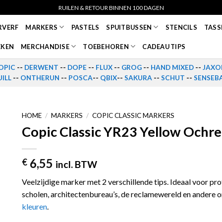
RUILEN & RETOUR BINNEN 100 DAGEN
RVERF
MARKERS
PASTELS
SPUITBUSSEN
STENCILS
TASS
EKEN
MERCHANDISE
TOEBEHOREN
CADEAU TIPS
OPIC
--
DERWENT
--
DOPE
--
FLUX
--
GROG
--
HAND MIXED
--
JAXO
ILL
--
ONTHERUN
--
POSCA
--
QBIX
--
SAKURA
--
SCHUT
--
SENSEB
HOME
/
MARKERS
/
COPIC CLASSIC MARKERS
Copic Classic YR23 Yellow Ochre
6,55
€
incl. BTW
Veelzijdige marker met 2 verschillende tips. Ideaal voor pr
scholen, architectenbureau’s, de reclamewereld en andere 
kleuren
.