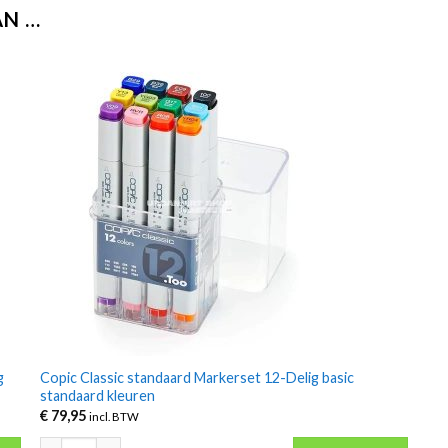
AN …
g
Copic Classic standaard Markerset 12-Delig basic
standaard kleuren
€
79,95
incl. BTW
g architecture aantal
Copic Classic standaard Markerset 12-Delig basic standaard kleu